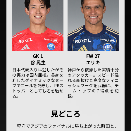
GK 1
FW 27
谷 晃生
エリキ
日本代表入りは逃したがそ
神戸から復帰した実績十分
の実力は国内屈指。長身を
のアタッカー。スピード溢
利したダイナミックなセー
れる裏抜けと高度なフィニ
ブでゴールを死守し、PKス
ッシュワークを武器に、チ
トッパーとしても名を馳せ
ームトップの7得点を記
る。
録。
見どころ
堅守でアジアのファイナルに勝ち上がった町田と、