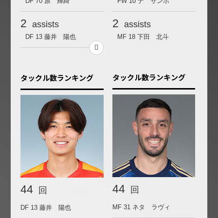
DF 70
原 輝綺
FW 10
ナ サンホ
2
2
assists
assists
DF 13
藤井 陽也
MF 18
下田 北斗
タックル数ランキング
タックル数ランキング
44
44
回
回
MF 31
ネタ ラヴィ
DF 13
藤井 陽也