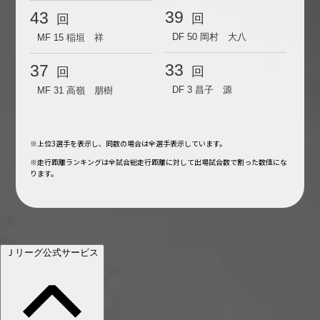
39
43
回
回
DF 50
岡村 大八
MF 15
稲垣 祥
33
37
回
回
DF 3
昌子 源
MF 31
高嶺 朋樹
※上位3選手を表示し、同数の場合は全選手表示しています。
※走行距離ランキングは全試合総走行距離に対して出場試合数で割った数値にな
ります。