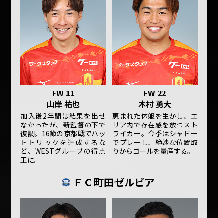
FW 11
FW 22
山岸 祐也
木村 勇大
加入後2年間は結果を出せ
恵まれた体躯を生かし、エ
なかったが、新監督の下で
リア内で存在感を放つスト
復調。16節の京都戦でハッ
ライカー。今季はシャドー
トトリックを達成するな
でプレーし、絶妙な位置取
ど、WESTグループの得点
りからゴールを量産する。
王に。
ＦＣ町田ゼルビア