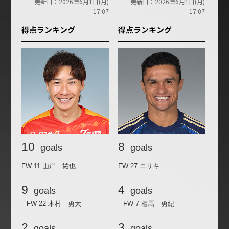
更新日：2026年6月1日(月)
更新日：2026年6月1日(月)
17:07
17:07
得点ランキング
得点ランキング
10
8
goals
goals
FW 11
山岸 祐也
FW 27
エリキ
9
4
goals
goals
FW 22
木村 勇大
FW 7
相馬 勇紀
2
3
goals
goals