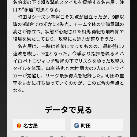
名伯楽の下で超攻撃的スタイルを標榜する名古屋。注
目の“矛盾”対決となる。
町田はシーズン序盤こそ失点が目立ったが、9節以
降の9試合でわずかに4失点。チーム全体の守備意識の
高さが際立つ。状態が心配された相馬 勇紀も最終節で
復帰を果たしており、攻撃にも迫力が蘇りそうだ。
名古屋は、一時は首位に立ったものの、最終盤に2
連敗を喫し、3位となった。今季より指揮を執るミハ
イロ ペトロヴィッチ監督の下でリスクを負った攻撃ス
タイルを体現。山岸 祐也と木村 勇大の2人のストライ
カーが覚醒し、リーグ最多得点を記録した。町田の堅
守をいかに打ち破っていくのかが、この試合の焦点と
なる。
データで見る
名古屋
町田
名古屋
町田