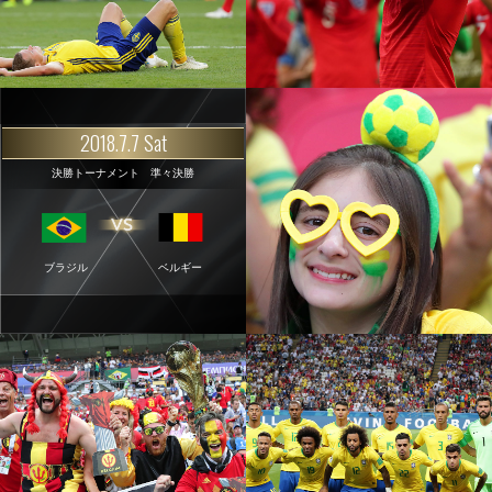
2018.7.7 Sat
決勝トーナメント 準々決勝
ブラジル
ベルギー