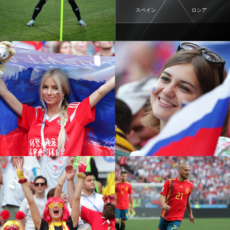
スペイン
ロシア