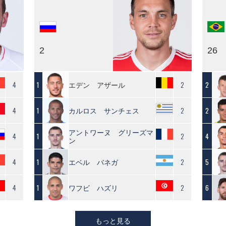
2
26
4
エデン アザール
2
1
2
4
カルロス サンチェス
2
1
2
アントワーヌ グリーズマ
4
2
1
4
ン
4
エベル バネガ
2
1
5
4
ワフビ ハズリ
2
1
6
もっと見る