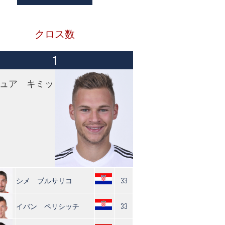
クロス数
1
ュア キミッ
シメ ブルサリコ
33
イバン ペリシッチ
33