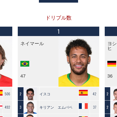
ドリブル数
1
ネイマール
ヨシ
ヒ
47
36
506
イスコ
42
2
2
492
キリアン エムバペ
37
3
2