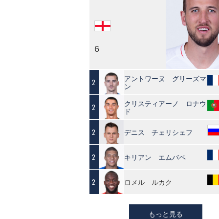
6
アントワーヌ グリーズマ
2
ン
クリスティアーノ ロナウ
2
ド
デニス チェリシェフ
2
キリアン エムバペ
2
ロメル ルカク
2
もっと見る