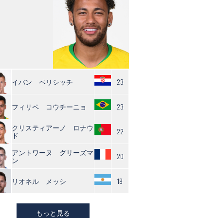
イバン ペリシッチ
23
フィリペ コウチーニョ
23
クリスティアーノ ロナウ
22
ド
アントワーヌ グリーズマ
20
ン
リオネル メッシ
18
もっと見る