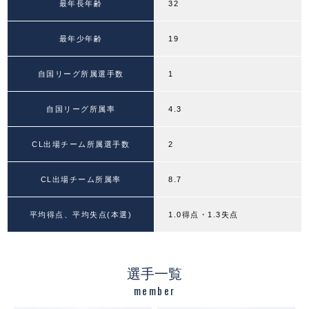
最年長年齢
32
最年少年齢
19
自国リーグ所属選手数
1
自国リーグ所属率
4.3
CL出場チーム所属選手数
2
CL出場チーム所属率
8.7
平均得点、平均失点(本選)
1.0得点・1.3失点
選手一覧
member