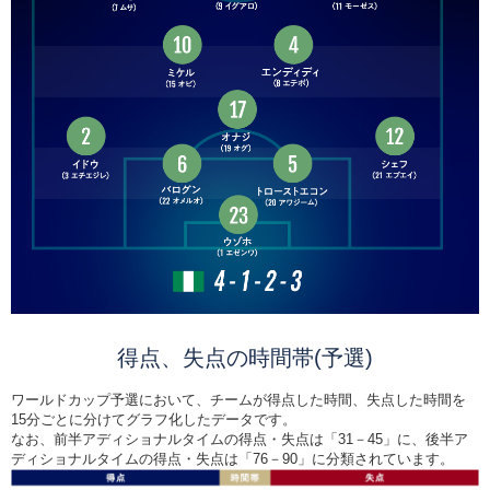
得点、失点の時間帯(予選)
ワールドカップ予選において、チームが得点した時間、失点した時間を
15分ごとに分けてグラフ化したデータです。
なお、前半アディショナルタイムの得点・失点は「31－45」に、後半ア
ディショナルタイムの得点・失点は「76－90」に分類されています。