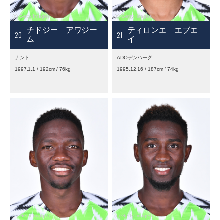
チドジー アワジー
ティロンエ エブエ
20
21
ム
イ
ナント
ADOデンハーグ
1997.1.1 / 192cm / 76kg
1995.12.16 / 187cm / 74kg