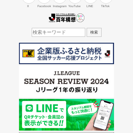
X
Facebook
Instagram
YouTube
LINE
TikTok
J.LEAGUE百年構想
検索