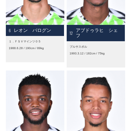
6
レオン バログン
アブドゥラヒ シェ
12
フ
１．ＦＳＶマインツ０５
ブルサスポル
1988.6.28 / 190cm / 89kg
1993.3.12 / 182cm / 75kg