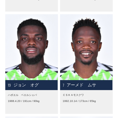
19
7
ジョン オグ
アーメド ムサ
ハポエル ベエルシェバ
ＣＳＫＡモスクワ
1988.4.20 / 191cm / 90kg
1992.10.14 / 173cm / 65kg