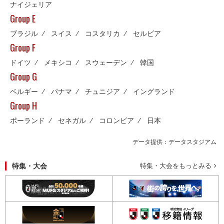
ナイジェリア
Group E
ブラジル
⁄
スイス
⁄
コスタリカ
⁄
セルビア
Group F
ドイツ
⁄
メキシコ
⁄
スウェーデン
⁄
韓国
Group G
ベルギー
⁄
パナマ
⁄
チュニジア
⁄
イングランド
Group H
ポーランド
⁄
セネガル
⁄
コロンビア
⁄
日本
データ提供：データスタジアム
特集・大会
特集・大会をもっとみる