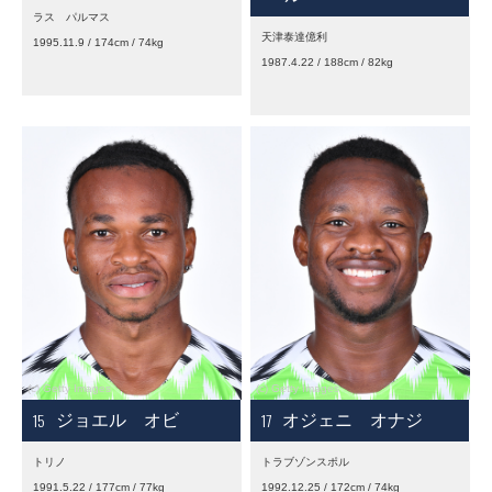
ラス パルマス
天津泰達億利
1995.11.9 / 174cm / 74kg
1987.4.22 / 188cm / 82kg
15
17
ジョエル オビ
オジェニ オナジ
トリノ
トラブゾンスポル
1991.5.22 / 177cm / 77kg
1992.12.25 / 172cm / 74kg