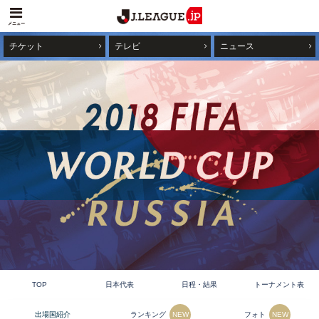
メニュー
チケット
テレビ
ニュース
TOP
日本代表
日程・結果
トーナメント表
ランキング
フォト
出場国紹介
NEW
NEW