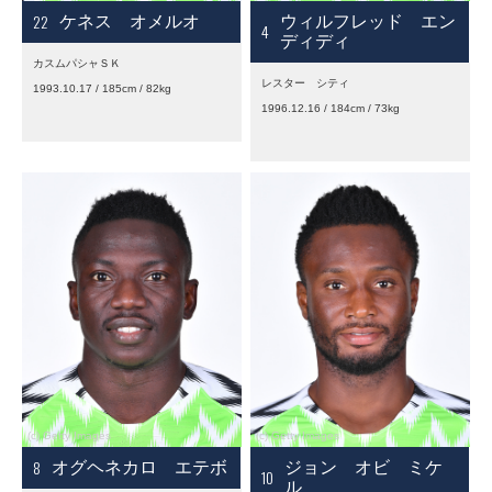
22
ケネス オメルオ
ウィルフレッド エン
4
ディディ
カスムパシャＳＫ
レスター シティ
1993.10.17 / 185cm / 82kg
1996.12.16 / 184cm / 73kg
8
オグヘネカロ エテボ
ジョン オビ ミケ
10
ル