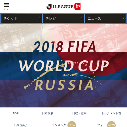
メニュー
チケット
テレビ
ニュース
TOP
日本代表
日程・結果
トーナメント表
ランキング
フォト
出場国紹介
NEW
NEW