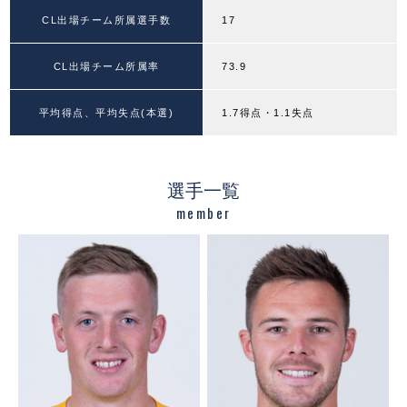
CL出場チーム所属選手数
17
CL出場チーム所属率
73.9
平均得点、平均失点(本選)
1.7得点・1.1失点
選手一覧
member