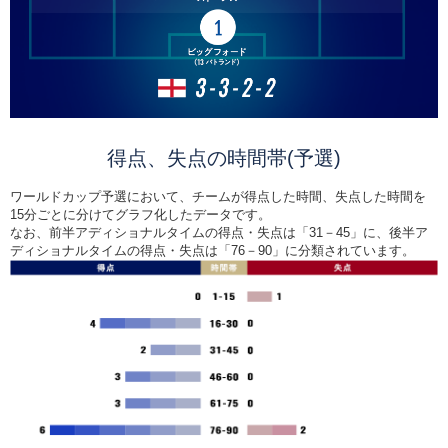
得点、失点の時間帯(予選)
ワールドカップ予選において、チームが得点した時間、失点した時間を
15分ごとに分けてグラフ化したデータです。
なお、前半アディショナルタイムの得点・失点は「31－45」に、後半ア
ディショナルタイムの得点・失点は「76－90」に分類されています。