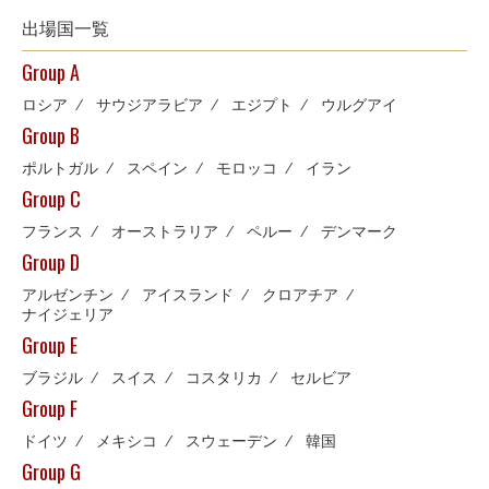
出場国一覧
Group A
ロシア
⁄
サウジアラビア
⁄
エジプト
⁄
ウルグアイ
Group B
ポルトガル
⁄
スペイン
⁄
モロッコ
⁄
イラン
Group C
フランス
⁄
オーストラリア
⁄
ペルー
⁄
デンマーク
Group D
アルゼンチン
⁄
アイスランド
⁄
クロアチア
⁄
ナイジェリア
Group E
ブラジル
⁄
スイス
⁄
コスタリカ
⁄
セルビア
Group F
ドイツ
⁄
メキシコ
⁄
スウェーデン
⁄
韓国
Group G