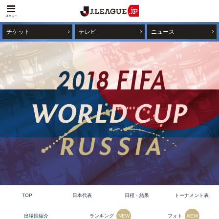
メニュー
チケット
テレビ
ニュース
TOP
日本代表
日程・結果
トーナメント表
ランキング
フォト
出場国紹介
NEW
NEW