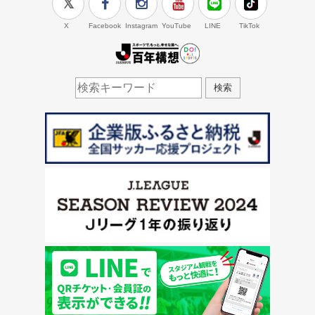
X
Facebook
Instagram
YouTube
LINE
TikTok
J.LEAGUE百年構想
検索