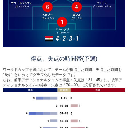
得点、失点の時間帯(予選)
ワールドカップ予選において、チームが得点した時間、失点した時間を
15分ごとに分けてグラフ化したデータです。
なお、前半アディショナルタイムの得点・失点は「31－45」に、後半ア
ディショナルタイムの得点・失点は「76－90」に分類されています。