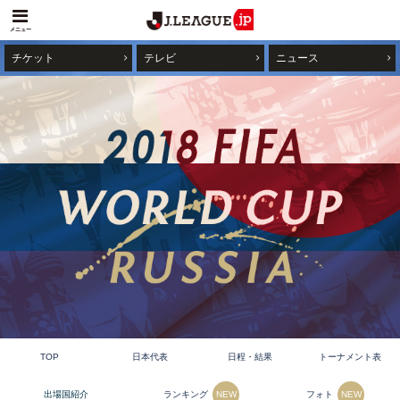
メニュー
チケット
テレビ
ニュース
TOP
日本代表
日程・結果
トーナメント表
ランキング
フォト
出場国紹介
NEW
NEW