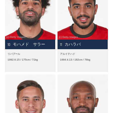
10
11
モハメド サラー
カハラバ
リバプール
アルイテハド
1992.6.15 / 175cm / 71kg
1994.4.13 / 182cm / 76kg