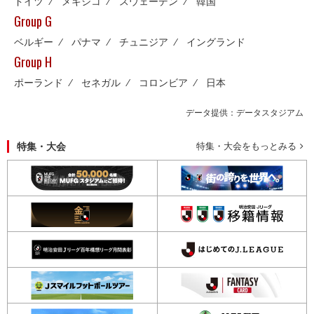
ドイツ
⁄
メキシコ
⁄
スウェーデン
⁄
韓国
Group G
ベルギー
⁄
パナマ
⁄
チュニジア
⁄
イングランド
Group H
ポーランド
⁄
セネガル
⁄
コロンビア
⁄
日本
データ提供：データスタジアム
特集・大会
特集・大会をもっとみる