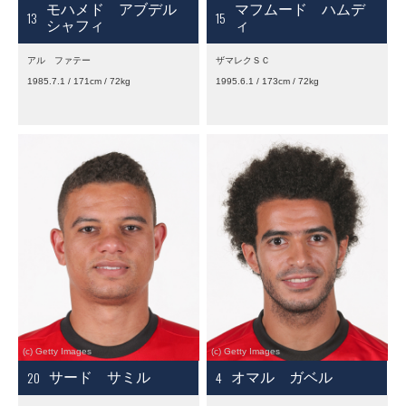
モハメド アブデル
マフムード ハムデ
13
15
シャフィ
ィ
アル ファテー
ザマレクＳＣ
1985.7.1 / 171cm / 72kg
1995.6.1 / 173cm / 72kg
20
4
サード サミル
オマル ガベル