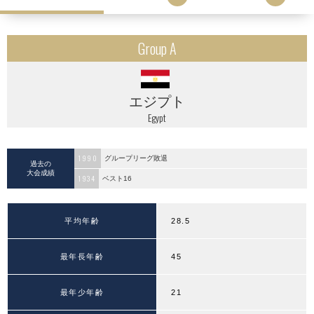
Group A
エジプト
Egypt
1990
グループリーグ敗退
過去の
大会成績
1934
ベスト16
平均年齢
28.5
最年長年齢
45
最年少年齢
21