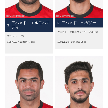
6
アハメド エルモハマ
アハメド ヘガジー
3
ディ
ウェスト ブロムウィッチ アルビオ
アストン ビラ
ン
1987.9.9 / 183cm / 76kg
1991.1.25 / 194cm / 95kg