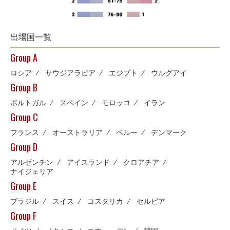
出場国一覧
Group A
ロシア
⁄
サウジアラビア
⁄
エジプト
⁄
ウルグアイ
Group B
ポルトガル
⁄
スペイン
⁄
モロッコ
⁄
イラン
Group C
フランス
⁄
オーストラリア
⁄
ペルー
⁄
デンマーク
Group D
アルゼンチン
⁄
アイスランド
⁄
クロアチア
⁄
ナイジェリア
Group E
ブラジル
⁄
スイス
⁄
コスタリカ
⁄
セルビア
Group F