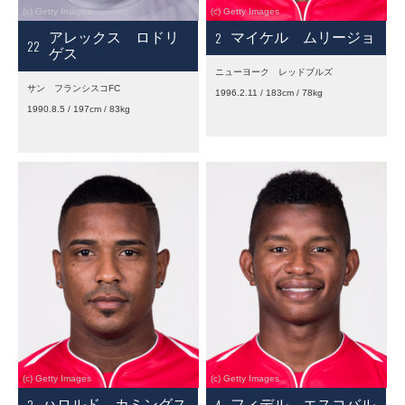
2
アレックス ロドリ
マイケル ムリージョ
22
ゲス
ニューヨーク レッドブルズ
サン フランシスコFC
1996.2.11 / 183cm / 78kg
1990.8.5 / 197cm / 83kg
3
4
ハロルド カミングス
フィデル エスコバル