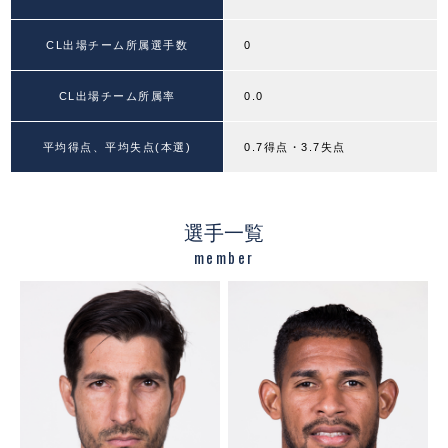
CL出場チーム所属選手数
0
CL出場チーム所属率
0.0
平均得点、平均失点(本選)
0.7得点・3.7失点
選手一覧
member