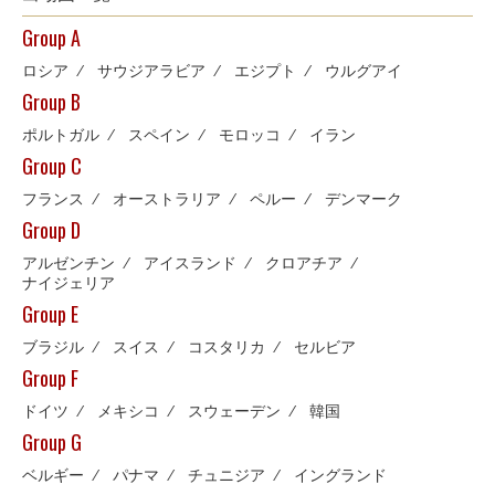
Group A
ロシア
⁄
サウジアラビア
⁄
エジプト
⁄
ウルグアイ
Group B
ポルトガル
⁄
スペイン
⁄
モロッコ
⁄
イラン
Group C
フランス
⁄
オーストラリア
⁄
ペルー
⁄
デンマーク
Group D
アルゼンチン
⁄
アイスランド
⁄
クロアチア
⁄
ナイジェリア
Group E
ブラジル
⁄
スイス
⁄
コスタリカ
⁄
セルビア
Group F
ドイツ
⁄
メキシコ
⁄
スウェーデン
⁄
韓国
Group G
ベルギー
⁄
パナマ
⁄
チュニジア
⁄
イングランド