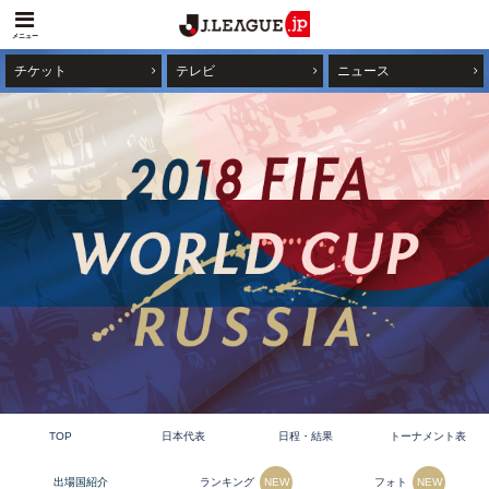
メニュー
チケット
テレビ
ニュース
TOP
日本代表
日程・結果
トーナメント表
ランキング
フォト
出場国紹介
NEW
NEW