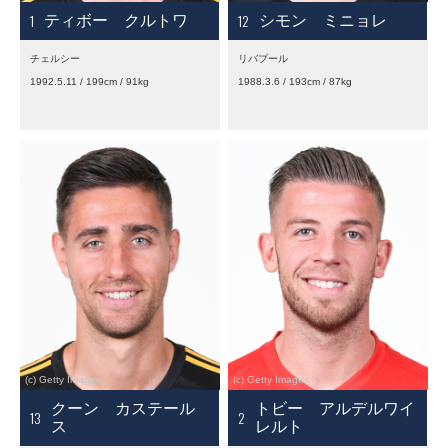
1
12
ティボー クルトワ
シモン ミニョレ
チェルシー
リバプール
1992.5.11 / 199cm / 91kg
1988.3.6 / 193cm / 87kg
クーン カステール
トビー アルデルワイ
13
2
ス
レルト