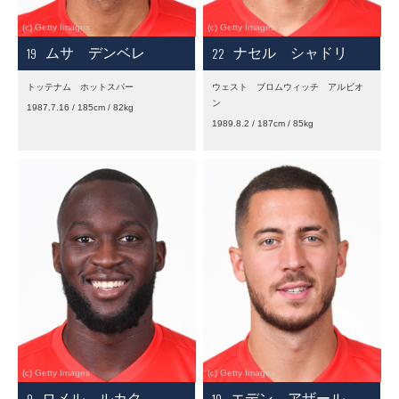
19
22
ムサ デンベレ
ナセル シャドリ
トッテナム ホットスパー
ウェスト ブロムウィッチ アルビオ
ン
1987.7.16 / 185cm / 82kg
1989.8.2 / 187cm / 85kg
9
10
ロメル ルカク
エデン アザール