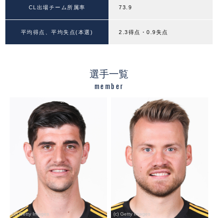
CL出場チーム所属率
73.9
平均得点、平均失点(本選)
2.3得点・0.9失点
選手一覧
member