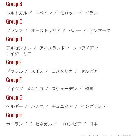
Group B
ポルトガル
⁄
スペイン
⁄
モロッコ
⁄
イラン
Group C
フランス
⁄
オーストラリア
⁄
ペルー
⁄
デンマーク
Group D
アルゼンチン
⁄
アイスランド
⁄
クロアチア
⁄
ナイジェリア
Group E
ブラジル
⁄
スイス
⁄
コスタリカ
⁄
セルビア
Group F
ドイツ
⁄
メキシコ
⁄
スウェーデン
⁄
韓国
Group G
ベルギー
⁄
パナマ
⁄
チュニジア
⁄
イングランド
Group H
ポーランド
⁄
セネガル
⁄
コロンビア
⁄
日本