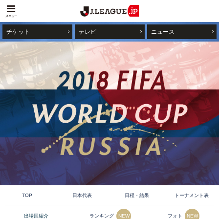
メニュー
チケット
テレビ
ニュース
TOP
日本代表
日程・結果
トーナメント表
ランキング
フォト
出場国紹介
NEW
NEW