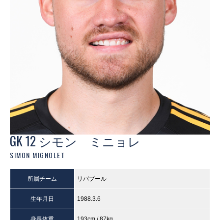
GK 12 シモン ミニョレ
SIMON MIGNOLET
所属チーム
リバプール
生年月日
1988.3.6
身長体重
193cm / 87kg