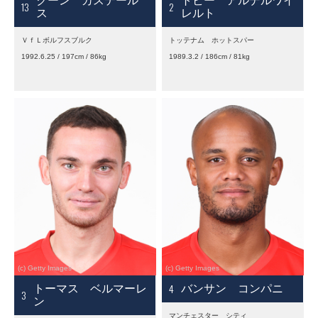
クーン カステール
トビー アルデルワイ
13
2
ス
レルト
ＶｆＬボルフスブルク
トッテナム ホットスパー
1992.6.25 / 197cm / 86kg
1989.3.2 / 186cm / 81kg
4
トーマス ベルマーレ
バンサン コンパニ
3
ン
マンチェスター シティ