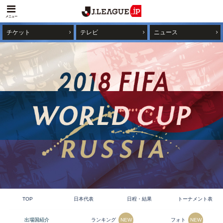
メニュー
チケット
テレビ
ニュース
TOP
日本代表
日程・結果
トーナメント表
ランキング
フォト
出場国紹介
NEW
NEW