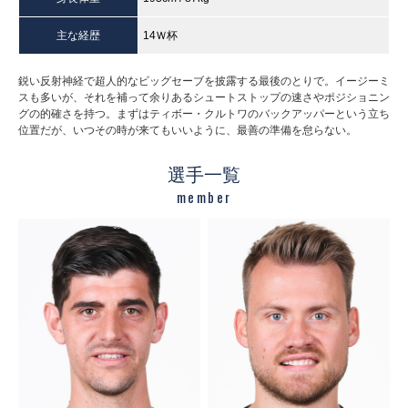
主な経歴
14Ｗ杯
鋭い反射神経で超人的なビッグセーブを披露する最後のとりで。イージーミ
スも多いが、それを補って余りあるシュートストップの速さやポジショニン
グの的確さを持つ。まずはティボー・クルトワのバックアッパーという立ち
位置だが、いつその時が来てもいいように、最善の準備を怠らない。
選手一覧
member