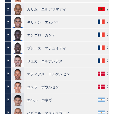
カリム エルアフマディ
2
2
キリアン エムバペ
2
2
エンゴロ カンテ
2
2
ブレーズ マテュイディ
2
2
リュカ エルナンデス
2
2
マティアス ヨルゲンセン
2
2
ユスフ ポウルセン
2
2
エベル バネガ
2
2
ハビエル マスチェラーノ
2
2