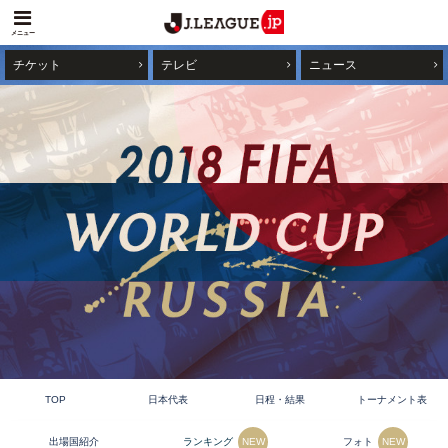
メニュー
チケット
テレビ
ニュース
TOP
日本代表
日程・結果
トーナメント表
ランキング
フォト
出場国紹介
NEW
NEW