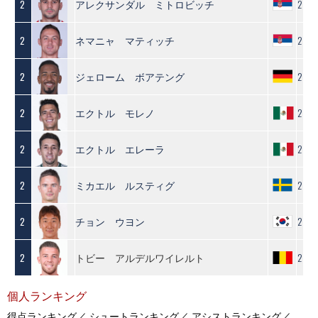
アレクサンダル ミトロビッチ
2
2
ネマニャ マティッチ
2
2
ジェローム ボアテング
2
2
エクトル モレノ
2
2
エクトル エレーラ
2
2
ミカエル ルスティグ
2
2
チョン ウヨン
2
2
トビー アルデルワイレルト
2
2
個人ランキング
得点ランキング／
シュートランキング／
アシストランキング／