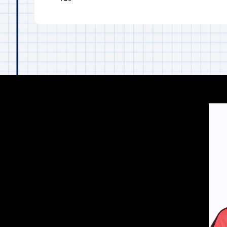
GK 23
早川
友基