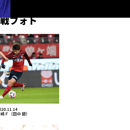
戦フォト
020.11.14
川崎Ｆ（田中 碧）