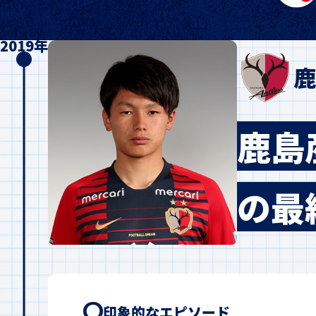
2019年
鹿
鹿島
の最
印象的なエピソード