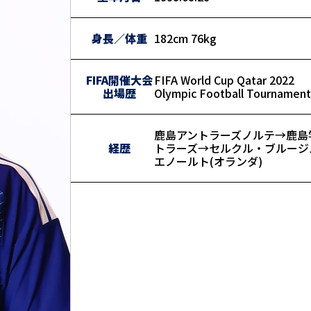
身長／体重
182cm 76kg
FIFA開催大会
FIFA World Cup Qatar 2022
出場歴
Olympic Football Tournament
鹿島アントラーズノルテ→鹿島
経歴
トラーズ→セルクル・ブルージュ
エノールト(オランダ)