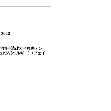
 2020
学園→法政大→鹿島アン
KSV(ベルギー)→フェイ