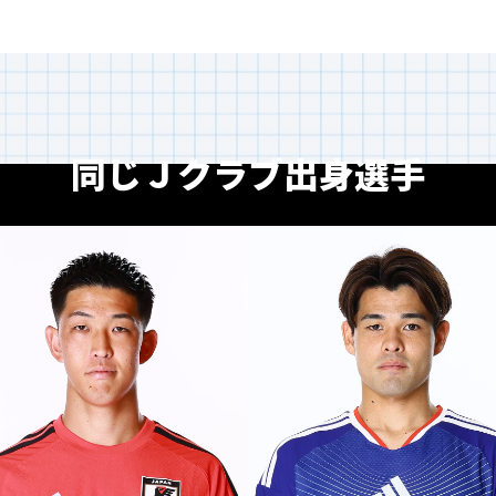
MF /
FW 24
同じＪクラブ出身選手
佐野
海舟