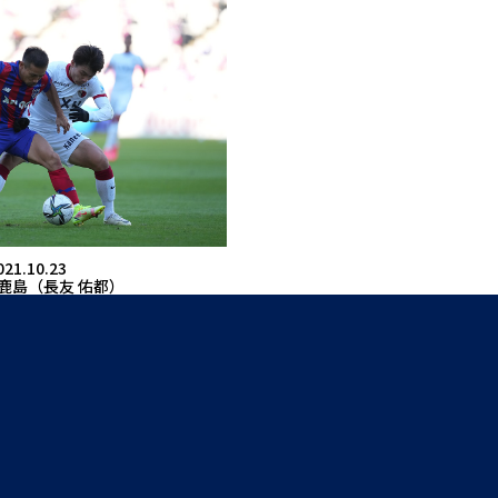
021.10.23
s鹿島（長友 佑都）