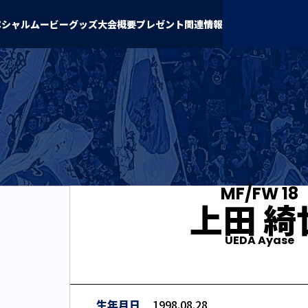
ペシャルムービー
グッズ
大会概要
プレゼント
関連情報
MF/FW 18
上田 綺
UEDA Ayase
生年月日
1998.08.28