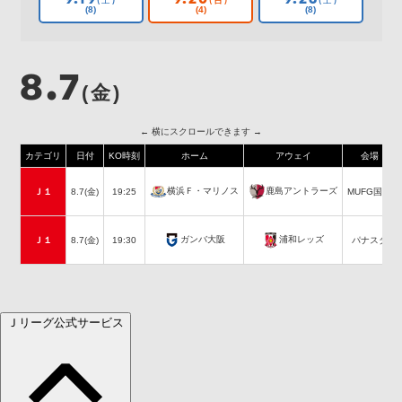
(土)
(日)
(土)
(8)
(4)
(8)
8.7
(金)
← 横にスクロールできます →
カテゴリ
日付
KO時刻
ホーム
アウェイ
会場
横浜Ｆ・マリノス
鹿島アントラーズ
Ｊ１
8.7(金)
19:25
MUFG国立
ガンバ大阪
浦和レッズ
Ｊ１
8.7(金)
19:30
パナスタ