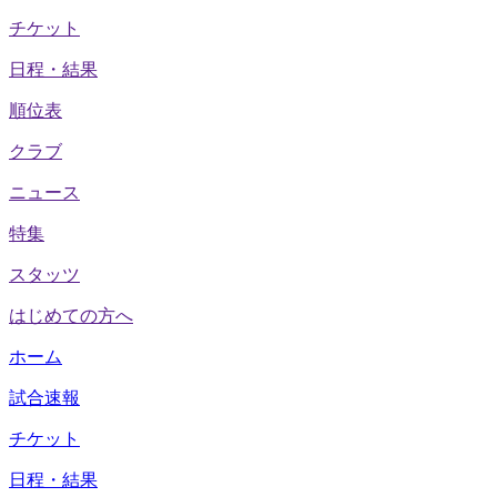
チケット
日程・結果
順位表
クラブ
ニュース
特集
スタッツ
はじめての方へ
ホーム
試合速報
チケット
日程・結果