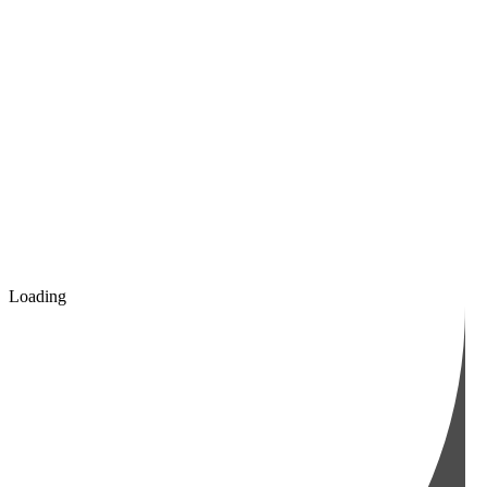
Loading