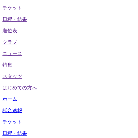
チケット
日程・結果
順位表
クラブ
ニュース
特集
スタッツ
はじめての方へ
ホーム
試合速報
チケット
日程・結果