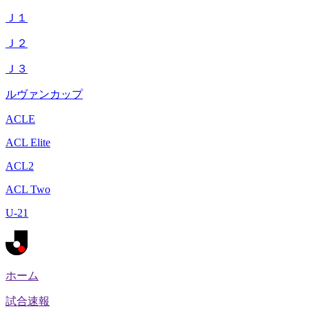
Ｊ１
Ｊ２
Ｊ３
ルヴァンカップ
ACLE
ACL Elite
ACL2
ACL Two
U-21
ホーム
試合速報