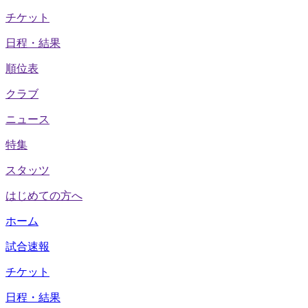
チケット
日程・結果
順位表
クラブ
ニュース
特集
スタッツ
はじめての方へ
ホーム
試合速報
チケット
日程・結果