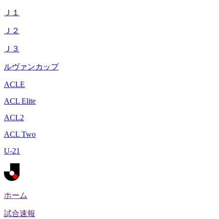
Ｊ１
Ｊ２
Ｊ３
ルヴァンカップ
ACLE
ACL Elite
ACL2
ACL Two
U-21
ホーム
試合速報