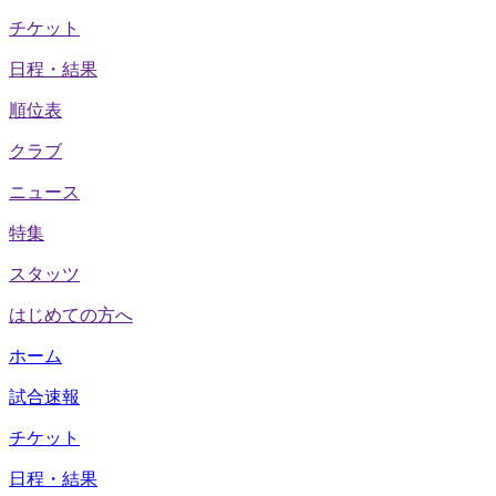
チケット
日程・結果
順位表
クラブ
ニュース
特集
スタッツ
はじめての方へ
ホーム
試合速報
チケット
日程・結果