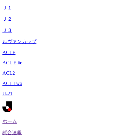
Ｊ１
Ｊ２
Ｊ３
ルヴァンカップ
ACLE
ACL Elite
ACL2
ACL Two
U-21
ホーム
試合速報