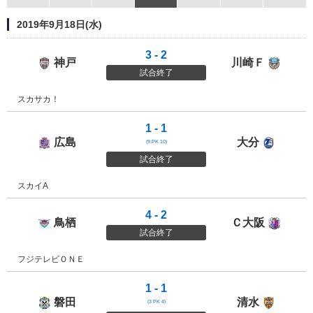
2019年9月18日(水)
3 - 2
神戸
川崎Ｆ
ヴィッセル神戸
川崎フ
試合終了
スカサカ！
1 - 1
広島
大分
サンフレッチェ広島
大分ト
(9 PK 10)
試合終了
スカイA
4 - 2
鳥栖
Ｃ大阪
サガン鳥栖
セレッ
試合終了
フジテレビＯＮＥ
1 - 1
磐田
清水
ジュビロ磐田
清水エ
(3 PK 4)