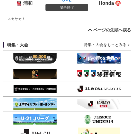
浦和
Honda
浦和レッズ
Honda
試合終了
スカサカ！
ページの先頭へ戻る
特集・大会
特集・大会をもっとみる