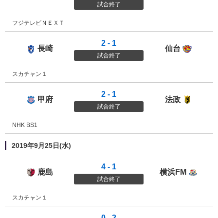
試合終了
フジテレビＮＥＸＴ
2 - 1
長崎
仙台
Ｖ・ファーレン長崎
ベガル
試合終了
スカチャン１
2 - 1
甲府
法政
ヴァンフォーレ甲府
法政大
試合終了
NHK BS1
2019年9月25日(水)
4 - 1
鹿島
横浜FM
鹿島アントラーズ
横浜Ｆ
試合終了
スカチャン１
0 - 2