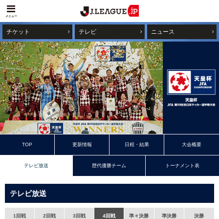
メニュー
チケット
テレビ
ニュース
TOP
更新情報
日程・結果
大会概要
テレビ放送
歴代優勝チーム
トーナメント表
テレビ放送
1回戦
2回戦
3回戦
4回戦
準々決勝
準決勝
決勝