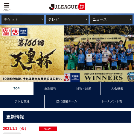
メニュー
チケット
テレビ
ニュース
TOP
更新情報
日程・結果
大会概要
テレビ放送
歴代優勝チーム
トーナメント表
更新情報
2021/1/1（金）
NEW!!