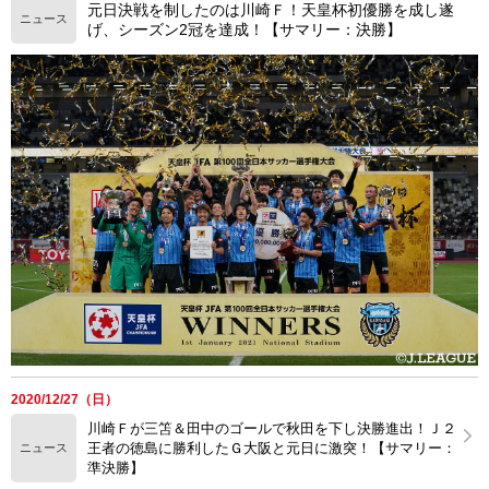
元日決戦を制したのは川崎Ｆ！天皇杯初優勝を成し遂
ニュース
げ、シーズン2冠を達成！【サマリー：決勝】
2020/12/27（日）
川崎Ｆが三笘＆田中のゴールで秋田を下し決勝進出！Ｊ２
王者の徳島に勝利したＧ大阪と元日に激突！【サマリー：
ニュース
準決勝】