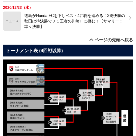
2020/12/23（水）
徳島がHonda FCを下しベスト4に駒を進める！3発快勝の
秋田は準決勝でＪ１王者の川崎Ｆに挑む！【サマリー：
ニュース
準々決勝】
ページの先頭へ戻る
トーナメント表 (4回戦以降)