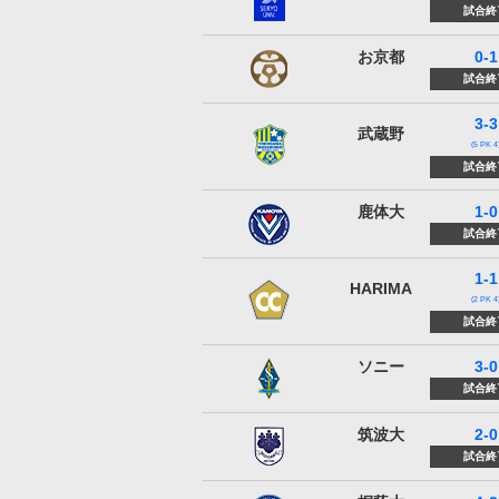
試合終
おこしやす京都AC
お京都
0-1
試合終
3-3
東京武蔵野シティFC
武蔵野
(5 PK 4
試合終
鹿屋体育大学
鹿体大
1-0
試合終
1-1
Cento Cuore HARIMA
HARIMA
(2 PK 4
試合終
ソニー仙台FC
ソニー
3-0
試合終
筑波大学
筑波大
2-0
試合終