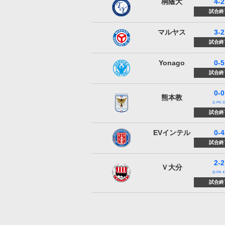
桐蔭横浜大学
桐蔭大
4-2
試合終
FCマルヤス岡崎
マルヤス
3-2
試合終
Yonago Genki SC
Yonago
0-5
試合終
0-0
熊本県教員蹴友団
熊本教
(1 PK 3
試合終
EVインテルナシオナル
EVインテル
0-4
試合終
2-2
ヴェルスパ大分
Ｖ大分
(5 PK 4
試合終