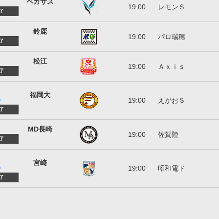
山梨学院大学ペガサス
ペガサス
19:00
レモンＳ
了
鈴鹿ポイントゲッターズ
鈴鹿
19:00
パロ瑞穂
了
松江シティFC
松江
19:00
Ａｘｉｓ
了
福岡大学
福岡大
19:00
えがおＳ
)
了
MD長崎
MD長崎
19:00
佐賀陸
了
テゲバジャーロ宮崎
宮崎
19:00
昭和電ド
)
了