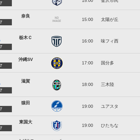
15:00
金沢市民
了
奈良クラブ
奈良
15:00
太陽が丘
了
栃木シティFC
栃木Ｃ
16:00
味フィ西
)
了
沖縄SV
沖縄SV
17:00
国分多
了
MIOびわこ滋賀
滋賀
18:00
三木陸
)
了
猿田興業
猿田
19:00
ユアスタ
了
東京国際大学
東国大
19:00
ひたちな
了