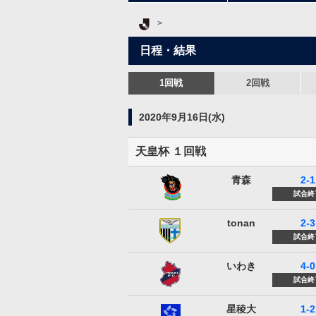
Ｊリーグ TOP
日程・結果
1回戦
2回戦
2020年9月16日(水)
天皇杯 １回戦
ラインメール青森
青森
2-1
試合終
tonan前橋
tonan
2-3
試合終
いわきFC
いわき
4-0
試合終
金沢星稜大学
星稜大
1-2