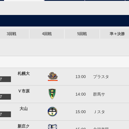
3回戦
4回戦
5回戦
準々決勝
札幌大学
札幌大
13:00
プラスタ
了
VONDS市原FC
Ｖ市原
14:00
群馬サ
了
大山サッカークラブ
大山
15:00
Ｊスタ
了
富山新庄クラブ
新庄ク