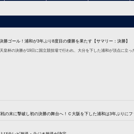
決勝ゴール！浦和が3年ぶり8度目の優勝を果たす【サマリー：決勝】
天皇杯の決勝が19日に国立競技場で行われ、大分を下した浦和が頂点に立っ
K戦の末に撃破し初の決勝の舞台へ！Ｃ大阪を下した浦和は3年ぶりに
よびテレビ放送・ラジオ放送が決定