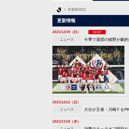
Ｊリーグ TOP
天皇杯2021
更新情報
2021/12/19（日）
NEW!!
今季で退団の槙野が劇的
ニュース
2021/12/12（日）
大分が王者・川崎ＦをP
ニュース
2021/11/18（木）
決勝のキックオフ時刻お
ニュース