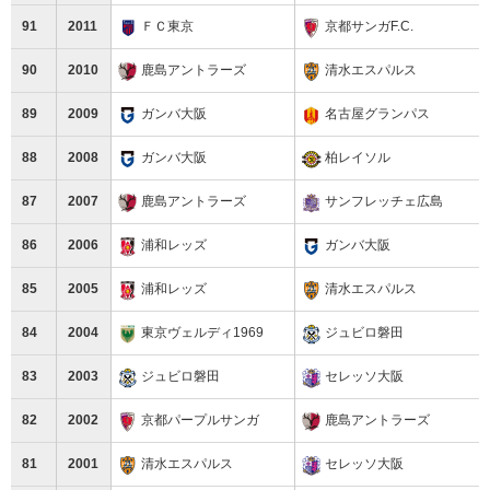
91
2011
ＦＣ東京
京都サンガF.C.
90
2010
鹿島アントラーズ
清水エスパルス
89
2009
ガンバ大阪
名古屋グランパス
88
2008
ガンバ大阪
柏レイソル
87
2007
鹿島アントラーズ
サンフレッチェ広島
86
2006
浦和レッズ
ガンバ大阪
85
2005
浦和レッズ
清水エスパルス
84
2004
東京ヴェルディ1969
ジュビロ磐田
83
2003
ジュビロ磐田
セレッソ大阪
82
2002
京都パープルサンガ
鹿島アントラーズ
81
2001
清水エスパルス
セレッソ大阪