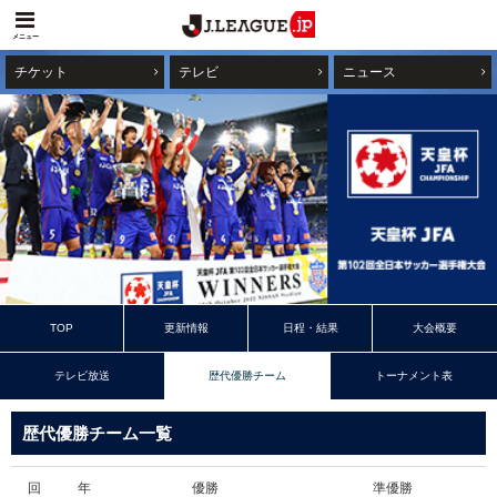
メニュー
チケット
テレビ
ニュース
TOP
更新情報
日程・結果
大会概要
テレビ放送
歴代優勝チーム
トーナメント表
歴代優勝チーム一覧
回
年
優勝
準優勝