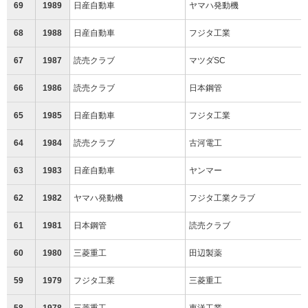
69
1989
日産自動車
ヤマハ発動機
68
1988
日産自動車
フジタ工業
67
1987
読売クラブ
マツダSC
66
1986
読売クラブ
日本鋼管
65
1985
日産自動車
フジタ工業
64
1984
読売クラブ
古河電工
63
1983
日産自動車
ヤンマー
62
1982
ヤマハ発動機
フジタ工業クラブ
61
1981
日本鋼管
読売クラブ
60
1980
三菱重工
田辺製薬
59
1979
フジタ工業
三菱重工
58
1978
三菱重工
東洋工業