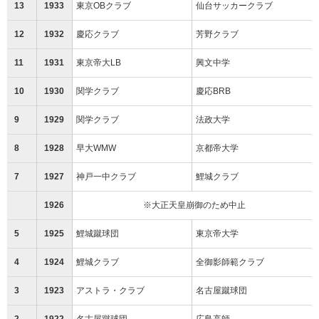
13
1933
東京OBクラブ
仙台サッカークラブ
12
1932
慶応クラブ
芳野クラブ
11
1931
東京帝大LB
興文中学
10
1930
関学クラブ
慶応BRB
9
1929
関学クラブ
法政大学
8
1928
早大WMW
京都帝大学
7
1927
神戸一中クラブ
鯉城クラブ
1926
※大正天皇崩御のため中止
5
1925
鯉城蹴球団
東京帝大学
4
1924
鯉城クラブ
全御影師範クラブ
3
1923
アストラ・クラブ
名古屋蹴球団
2
1922
名古屋蹴球団
広島高師