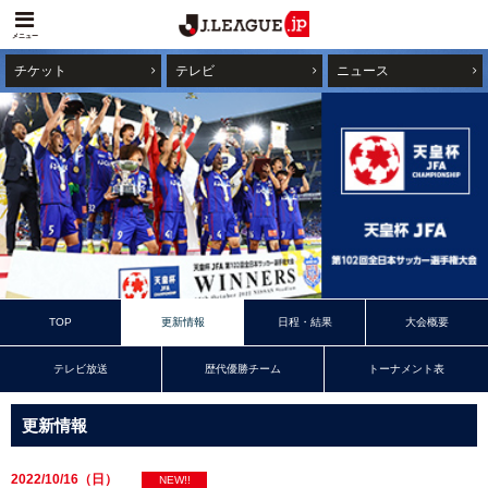
メニュー
チケット
テレビ
ニュース
TOP
更新情報
日程・結果
大会概要
テレビ放送
歴代優勝チーム
トーナメント表
更新情報
2022/10/16（日）
NEW!!