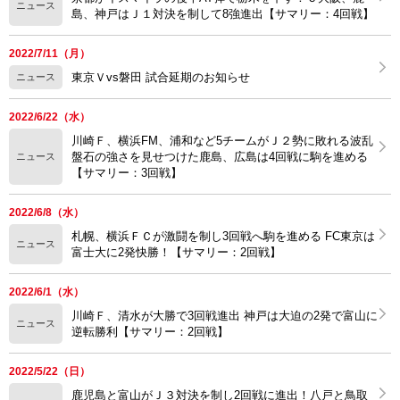
ニュース
島、神戸はＪ１対決を制して8強進出【サマリー：4回戦】
2022/7/11（月）
東京Ｖvs磐田 試合延期のお知らせ
ニュース
2022/6/22（水）
川崎Ｆ、横浜FM、浦和など5チームがＪ２勢に敗れる波乱
盤石の強さを見せつけた鹿島、広島は4回戦に駒を進める
ニュース
【サマリー：3回戦】
2022/6/8（水）
札幌、横浜ＦＣが激闘を制し3回戦へ駒を進める FC東京は
ニュース
富士大に2発快勝！【サマリー：2回戦】
2022/6/1（水）
川崎Ｆ、清水が大勝で3回戦進出 神戸は大迫の2発で富山に
ニュース
逆転勝利【サマリー：2回戦】
2022/5/22（日）
鹿児島と富山がＪ３対決を制し2回戦に進出！八戸と鳥取