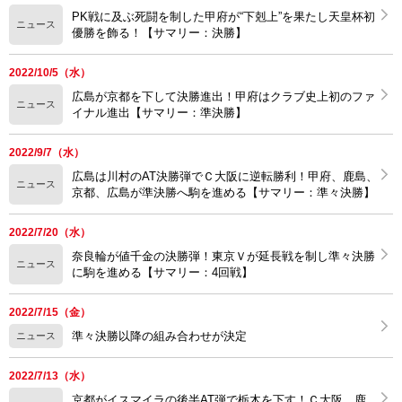
PK戦に及ぶ死闘を制した甲府が“下剋上”を果たし天皇杯初
ニュース
優勝を飾る！【サマリー：決勝】
2022/10/5（水）
広島が京都を下して決勝進出！甲府はクラブ史上初のファ
ニュース
イナル進出【サマリー：準決勝】
2022/9/7（水）
広島は川村のAT決勝弾でＣ大阪に逆転勝利！甲府、鹿島、
ニュース
京都、広島が準決勝へ駒を進める【サマリー：準々決勝】
2022/7/20（水）
奈良輪が値千金の決勝弾！東京Ｖが延長戦を制し準々決勝
ニュース
に駒を進める【サマリー：4回戦】
2022/7/15（金）
準々決勝以降の組み合わせが決定
ニュース
2022/7/13（水）
京都がイスマイラの後半AT弾で栃木を下す！Ｃ大阪、鹿