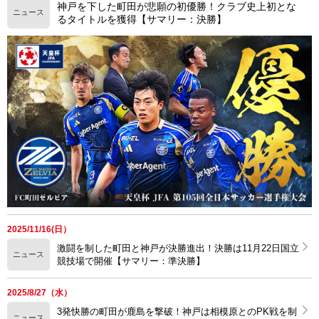
神戸を下した町田が悲願の初優勝！クラブ史上初とな
ニュース
るタイトルを獲得【サマリー：決勝】
2025/11/16(日）
激闘を制した町田と神戸が決勝進出！決勝は11月22日国立
ニュース
競技場で開催【サマリー：準決勝】
2025/8/27（水）
3発快勝の町田が鹿島を撃破！神戸は相模原とのPK戦を制
ニュース