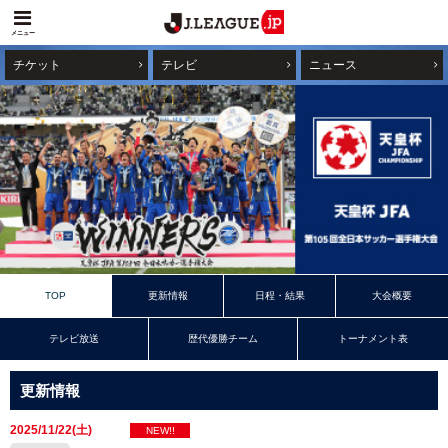
メニュー
チケット
テレビ
ニュース
TOP
更新情報
日程・結果
大会概要
テレビ放送
歴代優勝チーム
トーナメント表
更新情報
2025/11/22(土)
NEW!!