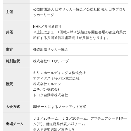
公益財団法人 日本サッカー協会／公益社団法人 日本プロサ
主催
ッカーリーグ
NHK／共同通信社
共催
※上記に加え、1回戦～準々決勝は各開催会場の都道府県に
所在する共同通信加盟新聞社が共催となります。
主管
都道府県サッカー協会
特別協賛
株式会社SCOグループ
キリンホールディングス株式会社
アディダス ジャパン株式会社
協賛
株式会社モルテン
ニチバン株式会社
トヨタ自動車株式会社
大会方式
88チームによるノックアウト方式
Ｊ１／20チーム、Ｊ２／20チーム、アマチュアシード1チー
出場チーム
ム(※)、都道府県代表／47チーム
※大学連盟選出／東洋大学