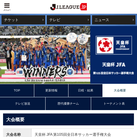
メニュー
チケット
テレビ
ニュース
TOP
更新情報
日程・結果
大会概要
テレビ放送
歴代優勝チーム
トーナメント表
大会概要
大会名称
天皇杯 JFA 第105回全日本サッカー選手権大会