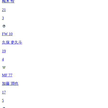
梅木 怜
21
3
FW 10
久保 吏久斗
19
4
MF 77
加藤 潤也
17
5