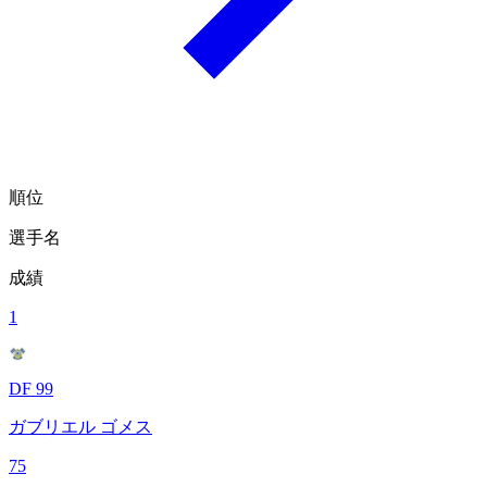
順位
選手名
成績
1
DF 99
ガブリエル ゴメス
75