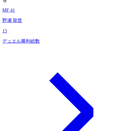
MF 41
野瀬 龍世
15
デュエル勝利総数