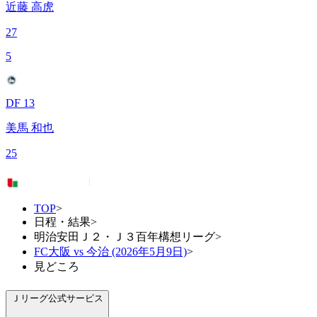
近藤 高虎
27
5
DF 13
美馬 和也
25
TOP
>
日程・結果
>
明治安田Ｊ２・Ｊ３百年構想リーグ
>
FC大阪 vs 今治 (2026年5月9日)
>
見どころ
Ｊリーグ公式サービス