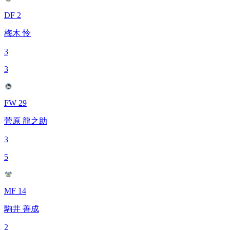
DF 2
梅木 怜
3
3
FW 29
菅原 龍之助
3
5
MF 14
駒井 善成
2