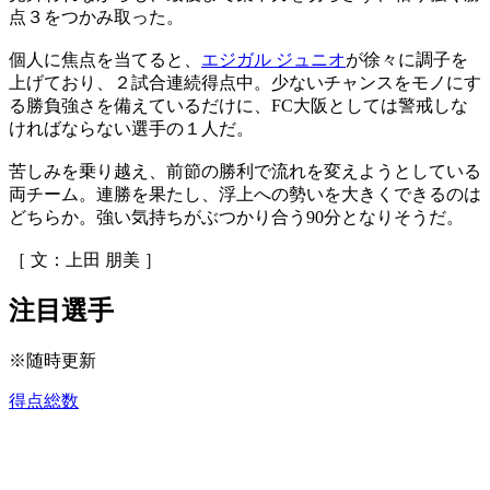
点３をつかみ取った。
個人に焦点を当てると、
エジガル ジュニオ
が徐々に調子を
上げており、２試合連続得点中。少ないチャンスをモノにす
る勝負強さを備えているだけに、FC大阪としては警戒しな
ければならない選手の１人だ。
苦しみを乗り越え、前節の勝利で流れを変えようとしている
両チーム。連勝を果たし、浮上への勢いを大きくできるのは
どちらか。強い気持ちがぶつかり合う90分となりそうだ。
［ 文：上田 朋美 ］
注目選手
※随時更新
得点総数