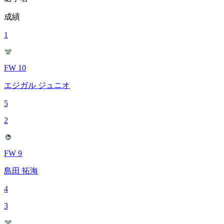
成績
1
FW 10
エジガル ジュニオ
5
2
FW 9
島田 拓海
4
3