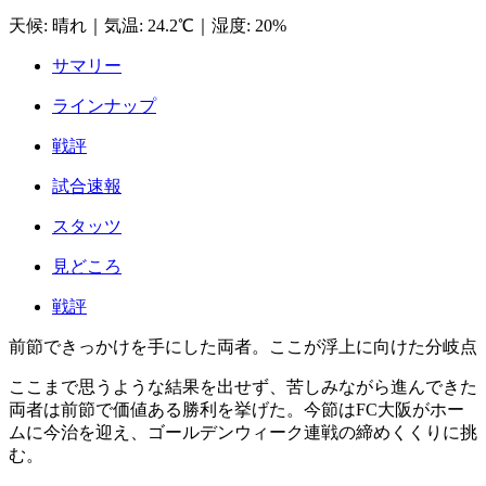
天候
:
晴れ
｜
気温
:
24.2℃
｜
湿度
:
20%
サマリー
ラインナップ
戦評
試合速報
スタッツ
見どころ
戦評
前節できっかけを手にした両者。ここが浮上に向けた分岐点
ここまで思うような結果を出せず、苦しみながら進んできた
両者は前節で価値ある勝利を挙げた。今節はFC大阪がホー
ムに今治を迎え、ゴールデンウィーク連戦の締めくくりに挑
む。