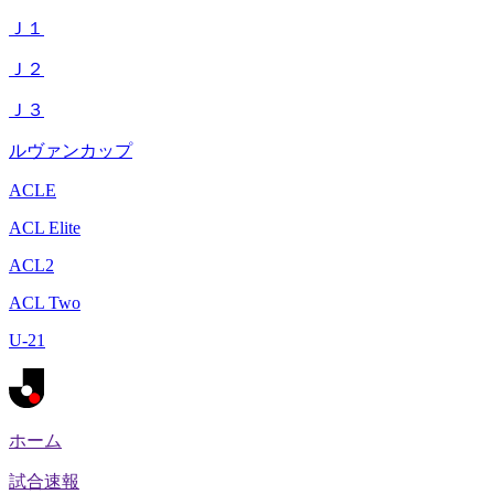
Ｊ１
Ｊ２
Ｊ３
ルヴァンカップ
ACLE
ACL Elite
ACL2
ACL Two
U-21
ホーム
試合速報