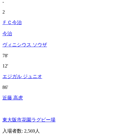
-
2
ＦＣ今治
今治
ヴィニシウス ソウザ
78'
12'
エジガル ジュニオ
86'
近藤 高虎
東大阪市花園ラグビー場
入場者数
:
2,569人