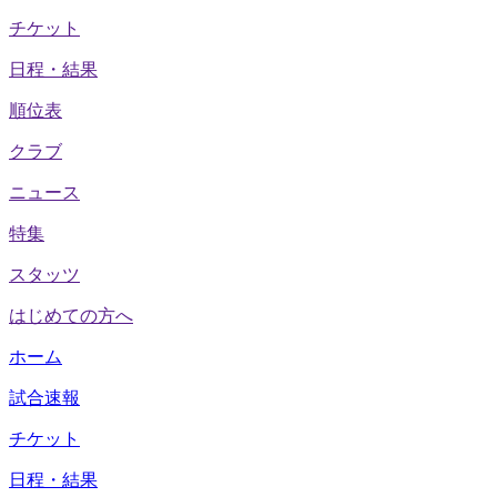
チケット
日程・結果
順位表
クラブ
ニュース
特集
スタッツ
はじめての方へ
ホーム
試合速報
チケット
日程・結果