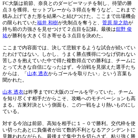
FC大阪は前節、奈良とのダービーマッチを制し、待望の勝
点３を獲得。セットプレーから３得点を奪うなど、これまで
積み上げてきた形を結果へと結びつけた。ここまで出場機会
の限られていた
福井 和樹
が先制点を奪うと、
菅原 龍之助
が
持ち前の力強さを見せつけて２点目を記録。最後は
舘野 俊
祐
が勝利を大きく引き寄せる３点目を決めた。
ここまで内容面では、決して悲観するような試合が続いてい
たわけではない。しかし、うまく勝点獲得につなげ切れない
苦しさを抱えていた中で得た複数得点での勝利は、チームに
とって大きな自信になったはず。今治戦を見据えた選手たち
からは、「
山本 透衣
からゴールを取りたい」という言葉も
聞かれた。
山本 透衣
は昨季までFC大阪のゴールを守っていた。チーム
を知り尽くす相手だからこそ、攻略へのモチベーションも高
まる。古巣対決という側面も、この一戦をより熱いものにし
ている。
対する今治は前節、高知を相手に１－０で勝利。交代枠を使
い切ったあとに負傷者が出て数的不利となるアクシデントに
見舞われながらも、最後まで集中力を切らさず、粘り強く勝