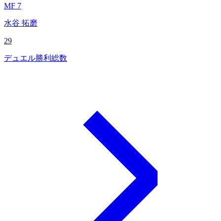
MF 7
水谷 拓磨
29
デュエル勝利総数