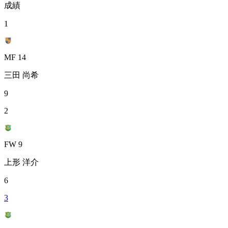
成績
1
MF 14
三田 尚希
9
2
FW 9
上形 洋介
6
3