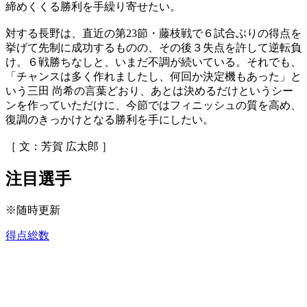
締めくくる勝利を手繰り寄せたい。
対する長野は、直近の第23節・藤枝戦で６試合ぶりの得点を
挙げて先制に成功するものの、その後３失点を許して逆転負
け。６戦勝ちなしと、いまだ不調が続いている。それでも、
「チャンスは多く作れましたし、何回か決定機もあった」と
いう三田 尚希の言葉どおり、あとは決めるだけというシー
ンを作っていただけに、今節ではフィニッシュの質を高め、
復調のきっかけとなる勝利を手にしたい。
［ 文：芳賀 広太郎 ］
注目選手
※随時更新
得点総数