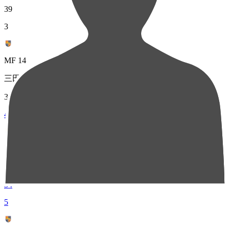
39
3
MF 14
三田 尚希
35
4
DF 20
吉村 弦
34
5