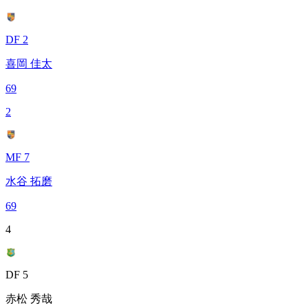
DF 2
喜岡 佳太
69
2
MF 7
水谷 拓磨
69
4
DF 5
赤松 秀哉