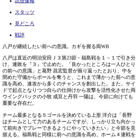
試合速報
スタッツ
見どころ
戦評
八戸が継続したい前への意識。カギを握る両WB
八戸は直近の明治安田Ｊ３第23節・福島戦を１－１で引き分
け、連敗を『３』で止めた。「良かったところは一人ひとり
の前への意識」と葛野 昌宏監督が振り返ったとおり、中を
閉めた守備からボールを奪うと、これまで薄かった前への意
識を高め、速攻から多くのチャンスを創出した。また、サイ
ドで起点となりつつ自らの仕掛けから攻撃を活性化させた両
ウイングバックの小牧 成亘と丹羽 一陽は、今節に向けても
重要な存在だ。
チーム最多となる５ゴールを決めている上形 洋介は「長野
はチームとして力のあるチームですが、しっかり立ち向かっ
て前向きでプレーできるようにやっていきたい」と今節を見
据える。福島戦と同様に前への意識を高め、ホーム４連戦を