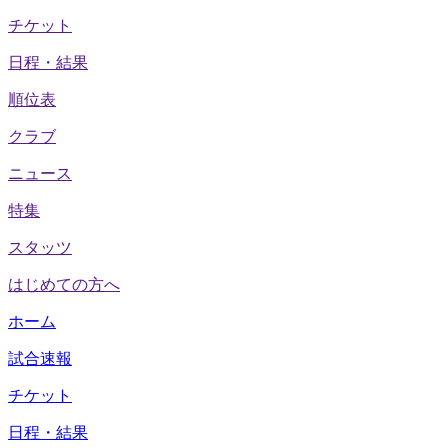
チケット
日程・結果
順位表
クラブ
ニュース
特集
スタッツ
はじめての方へ
ホーム
試合速報
チケット
日程・結果