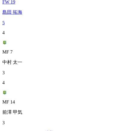
FW 19
島田 拓海
5
4
MF 7
中村 太一
3
4
MF 14
前澤 甲気
3