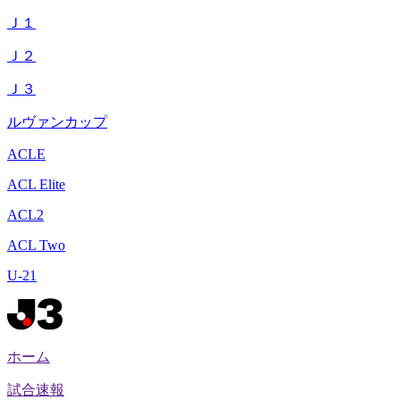
Ｊ１
Ｊ２
Ｊ３
ルヴァンカップ
ACLE
ACL Elite
ACL2
ACL Two
U-21
ホーム
試合速報