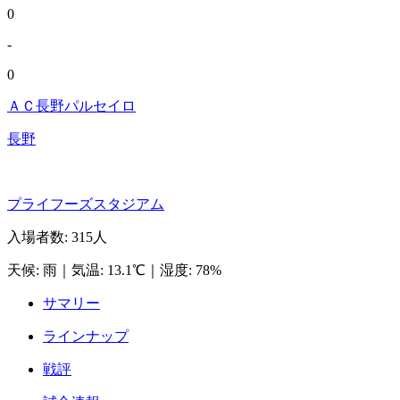
0
-
0
ＡＣ長野パルセイロ
長野
プライフーズスタジアム
入場者数
:
315人
天候
:
雨
｜
気温
:
13.1℃
｜
湿度
:
78%
サマリー
ラインナップ
戦評