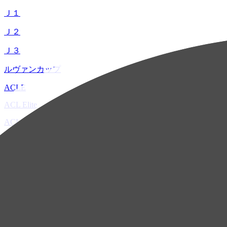
Ｊ１
Ｊ２
Ｊ３
ルヴァンカップ
ACLE
ACL Elite
ACL2
ACL Two
U-21
ホーム
試合速報