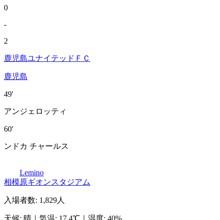
0
-
2
鹿児島ユナイテッドＦＣ
鹿児島
49'
アンジェロッティ
60'
ンドカ チャールス
Lemino
相模原ギオンスタジアム
入場者数
:
1,829人
天候
:
晴
｜
気温
:
17.4℃
｜
湿度
:
40%