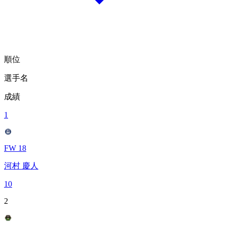
順位
選手名
成績
1
FW 18
河村 慶人
10
2