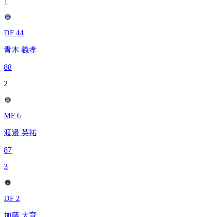
1
DF 44
青木 義孝
88
2
MF 6
渡邉 英祐
87
3
DF 2
加藤 大育