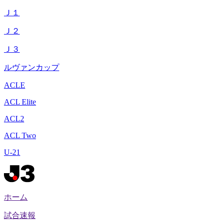
Ｊ１
Ｊ２
Ｊ３
ルヴァンカップ
ACLE
ACL Elite
ACL2
ACL Two
U-21
ホーム
試合速報