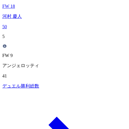
FW 18
河村 慶人
50
5
FW 9
アンジェロッティ
41
デュエル勝利総数