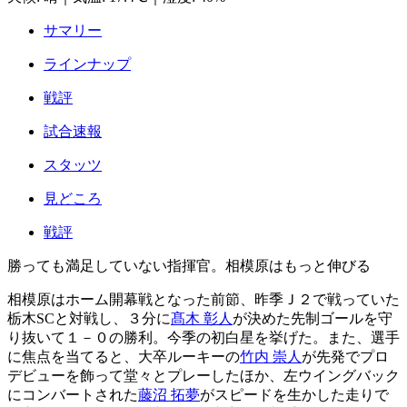
サマリー
ラインナップ
戦評
試合速報
スタッツ
見どころ
戦評
勝っても満足していない指揮官。相模原はもっと伸びる
相模原はホーム開幕戦となった前節、昨季Ｊ２で戦っていた
栃木SCと対戦し、３分に
髙木 彰人
が決めた先制ゴールを守
り抜いて１－０の勝利。今季の初白星を挙げた。また、選手
に焦点を当てると、大卒ルーキーの
竹内 崇人
が先発でプロ
デビューを飾って堂々とプレーしたほか、左ウイングバック
にコンバートされた
藤沼 拓夢
がスピードを生かした走りで