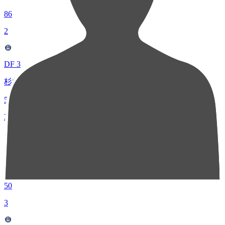
86
2
DF 3
杉井 颯
56
3
MF 14
吉尾 虹樹
50
3