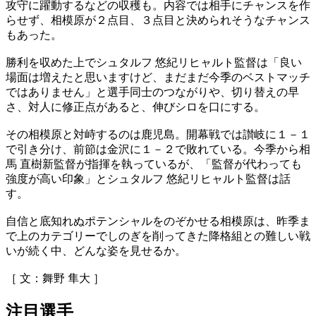
攻守に躍動するなどの収穫も。内容では相手にチャンスを作
らせず、相模原が２点目、３点目と決められそうなチャンス
もあった。
勝利を収めた上でシュタルフ 悠紀リヒャルト監督は「良い
場面は増えたと思いますけど、まだまだ今季のベストマッチ
ではありません」と選手同士のつながりや、切り替えの早
さ、対人に修正点があると、伸びシロを口にする。
その相模原と対峙するのは鹿児島。開幕戦では讃岐に１－１
で引き分け、前節は金沢に１－２で敗れている。今季から相
馬 直樹新監督が指揮を執っているが、「監督が代わっても
強度が高い印象」とシュタルフ 悠紀リヒャルト監督は話
す。
自信と底知れぬポテンシャルをのぞかせる相模原は、昨季ま
で上のカテゴリーでしのぎを削ってきた降格組との難しい戦
いが続く中、どんな姿を見せるか。
［ 文：舞野 隼大 ］
注目選手