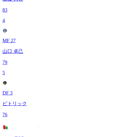
83
4
MF 27
山口 卓己
79
5
DF 3
ピトリック
76