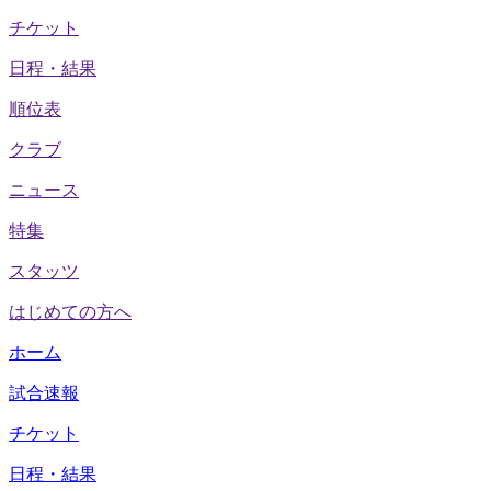
チケット
日程・結果
順位表
クラブ
ニュース
特集
スタッツ
はじめての方へ
ホーム
試合速報
チケット
日程・結果