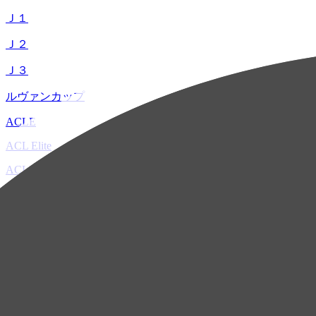
Ｊ１
Ｊ２
Ｊ３
ルヴァンカップ
ACLE
ACL Elite
ACL2
ACL Two
U-21
ホーム
試合速報