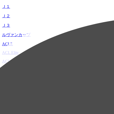
Ｊ１
Ｊ２
Ｊ３
ルヴァンカップ
ACLE
ACL Elite
ACL2
ACL Two
U-21
ホーム
試合速報