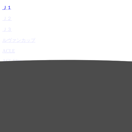
Ｊ１
Ｊ２
Ｊ３
ルヴァンカップ
ACLE
ACL Elite
ACL2
ACL Two
U-21
ホーム
試合速報