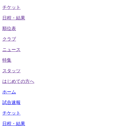
チケット
日程・結果
順位表
クラブ
ニュース
特集
スタッツ
はじめての方へ
ホーム
試合速報
チケット
日程・結果