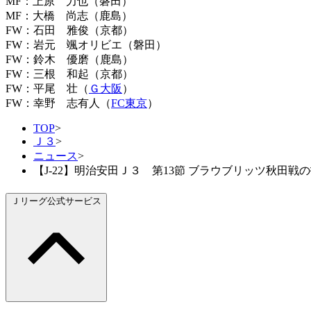
MF：上原 力也（磐田）
MF：大橋 尚志（鹿島）
FW：石田 雅俊（京都）
FW：岩元 颯オリビエ（磐田）
FW：鈴木 優磨（鹿島）
FW：三根 和起（京都）
FW：平尾 壮（
Ｇ大阪
）
FW：幸野 志有人（
FC東京
）
TOP
>
Ｊ３
>
ニュース
>
【J-22】明治安田Ｊ３ 第13節 ブラウブリッツ秋田
Ｊリーグ公式サービス