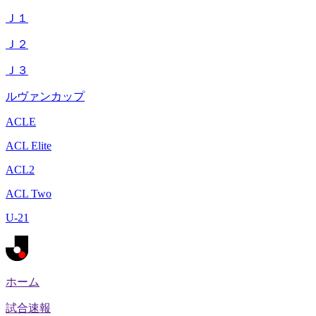
Ｊ１
Ｊ２
Ｊ３
ルヴァンカップ
ACLE
ACL Elite
ACL2
ACL Two
U-21
ホーム
試合速報