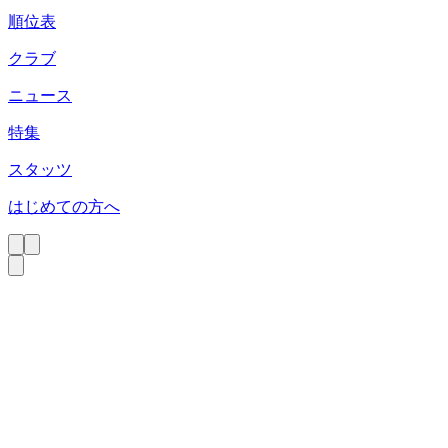
順位表
クラブ
ニュース
特集
スタッツ
はじめての方へ