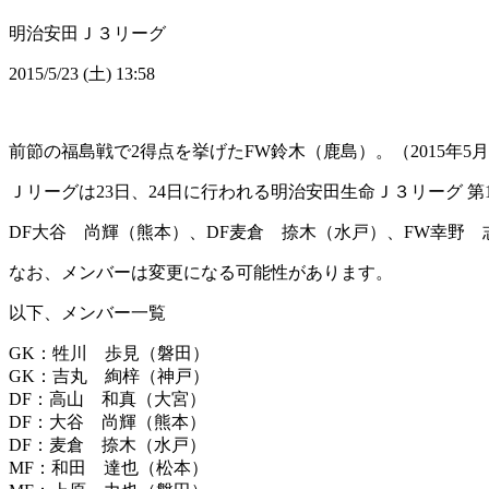
明治安田Ｊ３リーグ
2015/5/23 (土) 13:58
前節の福島戦で2得点を挙げたFW鈴木（鹿島）。（2015年5月
Ｊリーグは23日、24日に行われる明治安田生命Ｊ３リーグ 第
DF大谷 尚輝（熊本）、DF麦倉 捺木（水戸）、FW幸野 
なお、メンバーは変更になる可能性があります。
以下、メンバー一覧
GK：牲川 歩見（磐田）
GK：吉丸 絢梓（神戸）
DF：高山 和真（大宮）
DF：大谷 尚輝（熊本）
DF：麦倉 捺木（水戸）
MF：和田 達也（松本）