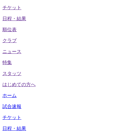
チケット
日程・結果
順位表
クラブ
ニュース
特集
スタッツ
はじめての方へ
ホーム
試合速報
チケット
日程・結果