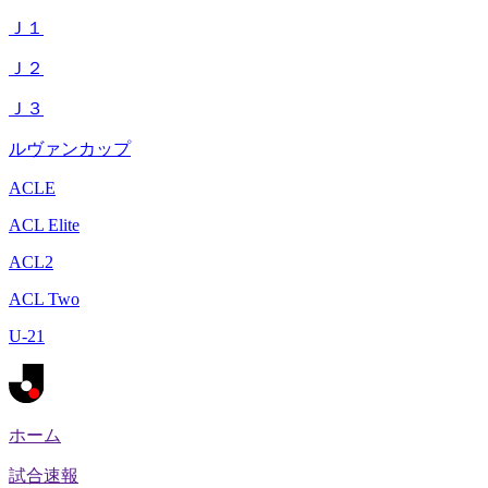
Ｊ１
Ｊ２
Ｊ３
ルヴァンカップ
ACLE
ACL Elite
ACL2
ACL Two
U-21
ホーム
試合速報