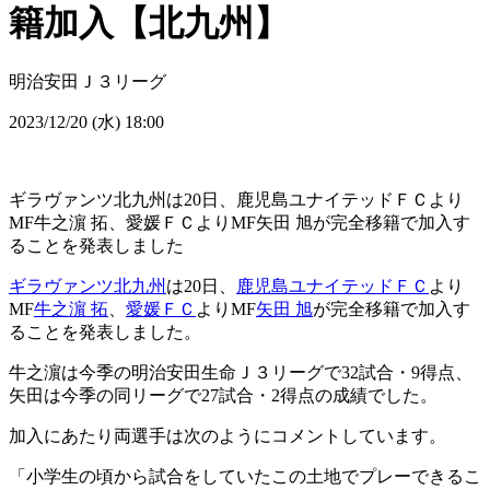
籍加入【北九州】
明治安田Ｊ３リーグ
2023/12/20 (水) 18:00
ギラヴァンツ北九州は20日、鹿児島ユナイテッドＦＣより
MF牛之濵 拓、愛媛ＦＣよりMF矢田 旭が完全移籍で加入す
ることを発表しました
ギラヴァンツ北九州
は20日、
鹿児島ユナイテッドＦＣ
より
MF
牛之濵 拓
、
愛媛ＦＣ
よりMF
矢田 旭
が完全移籍で加入す
ることを発表しました。
牛之濵は今季の明治安田生命Ｊ３リーグで32試合・9得点、
矢田は今季の同リーグで27試合・2得点の成績でした。
加入にあたり両選手は次のようにコメントしています。
「小学生の頃から試合をしていたこの土地でプレーできるこ