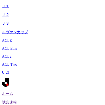
Ｊ１
Ｊ２
Ｊ３
ルヴァンカップ
ACLE
ACL Elite
ACL2
ACL Two
U-21
ホーム
試合速報