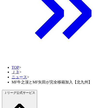
TOP
>
Ｊ３
>
ニュース
>
MF牛之濵とMF矢田が完全移籍加入【北九州】
Ｊリーグ公式サービス