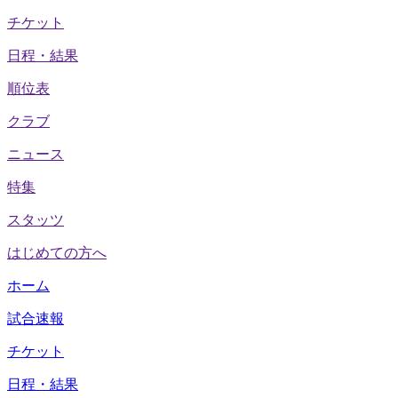
チケット
日程・結果
順位表
クラブ
ニュース
特集
スタッツ
はじめての方へ
ホーム
試合速報
チケット
日程・結果