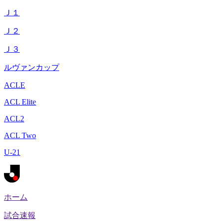
Ｊ１
Ｊ２
Ｊ３
ルヴァンカップ
ACLE
ACL Elite
ACL2
ACL Two
U-21
ホーム
試合速報