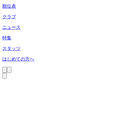
順位表
クラブ
ニュース
特集
スタッツ
はじめての方へ