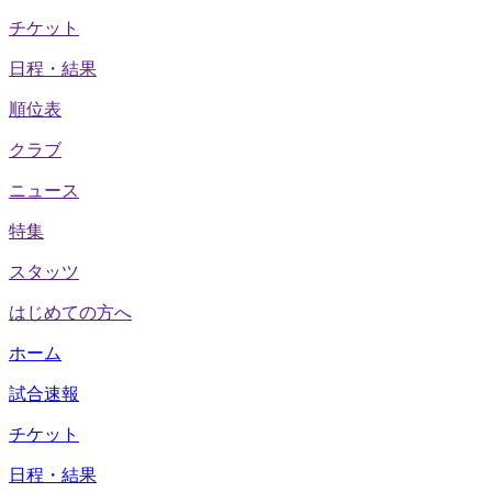
チケット
日程・結果
順位表
クラブ
ニュース
特集
スタッツ
はじめての方へ
ホーム
試合速報
チケット
日程・結果