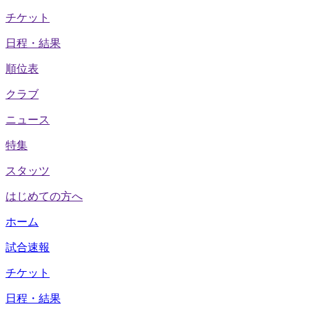
チケット
日程・結果
順位表
クラブ
ニュース
特集
スタッツ
はじめての方へ
ホーム
試合速報
チケット
日程・結果