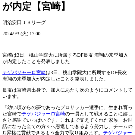
が内定【宮崎】
明治安田Ｊ３リーグ
2024/9/3 (火) 17:00
宮崎は3日、桃山学院大に所属するDF長友 海翔の来季加入
が内定したことを発表しました
テゲバジャーロ宮崎
は3日、桃山学院大に所属するDF長友
海翔の来季加入が内定したことを発表しました。
長友は宮崎県出身で、加入にあたり次のようにコメントして
います。
「幼い頃からの夢であったプロサッカー選手に、生まれ育っ
た宮崎で
テゲバジャーロ宮崎
の一員として戦えることに嬉し
さと感謝でいっぱいです。これまで支えてくれた家族、お世
話になった全ての方々へ恩返しできるよう努力し、チームの
J2昇格に貢献できるよう全力で取り組みます。
テゲバジャー