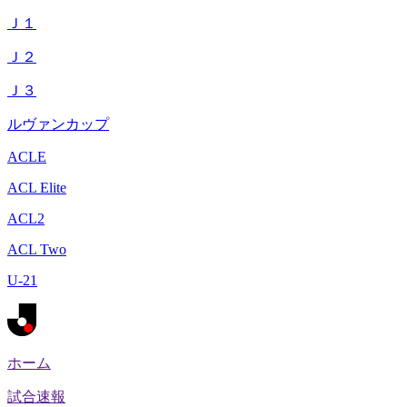
Ｊ１
Ｊ２
Ｊ３
ルヴァンカップ
ACLE
ACL Elite
ACL2
ACL Two
U-21
ホーム
試合速報