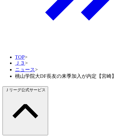
TOP
>
Ｊ３
>
ニュース
>
桃山学院大DF長友の来季加入が内定【宮崎】
Ｊリーグ公式サービス