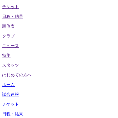
チケット
日程・結果
順位表
クラブ
ニュース
特集
スタッツ
はじめての方へ
ホーム
試合速報
チケット
日程・結果