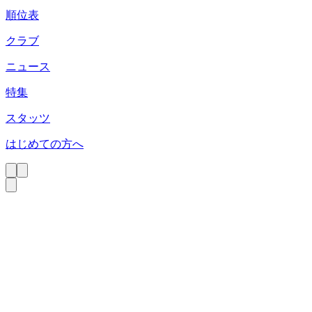
順位表
クラブ
ニュース
特集
スタッツ
はじめての方へ