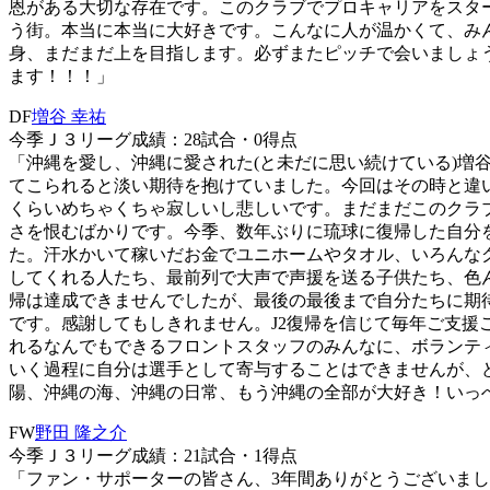
恩がある大切な存在です。このクラブでプロキャリアをスタ
う街。本当に本当に大好きです。こんなに人が温かくて、み
身、まだまだ上を目指します。必ずまたピッチで会いましょ
ます！！！」
DF
増谷 幸祐
今季Ｊ３リーグ成績：28試合・0得点
「沖縄を愛し、沖縄に愛された(と未だに思い続けている)
てこられると淡い期待を抱けていました。今回はその時と違
くらいめちゃくちゃ寂しいし悲しいです。まだまだこのクラブ
さを恨むばかりです。今季、数年ぶりに琉球に復帰した自分
た。汗水かいて稼いだお金でユニホームやタオル、いろんな
してくれる人たち、最前列で大声で声援を送る子供たち、色
帰は達成できませんでしたが、最後の最後まで自分たちに期
です。感謝してもしきれません。J2復帰を信じて毎年ご支
れるなんでもできるフロントスタッフのみんなに、ボランテ
いく過程に自分は選手として寄与することはできませんが、
陽、沖縄の海、沖縄の日常、もう沖縄の全部が大好き！いっぺ
FW
野田 隆之介
今季Ｊ３リーグ成績：21試合・1得点
「ファン・サポーターの皆さん、3年間ありがとうございま