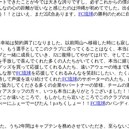
ートできたことが今では大きな誇りですし、必ずこれからの僕
んなの心の距離が近いなと感じたのは沖縄が初めてでした。出
う！！とはいえ、まだ2試合あります。
FC琉球
の勝利のために
増谷幸祐は契約満了になりました。以前岡山へ移籍した時にも寂
い、もう選手としてこのクラブに戻ってくることはなく、本当
と一緒に成長していき、J2に復帰してやがてはJ1で、そして
を手放しで喜んでくれた多くの人たちがいてくれて、本当に嬉
グッズを買って応援してくれる人たち、遠いアウェーの地まで
んな形で
FC琉球
を応援してくれるみんなを笑顔にしたい、たく
待して声援を送り続けてくれた
FC琉球
のサポーターの人たち、
援ご協力してくださる多くの企業やパートナーの皆様、チームの
ィアスタッフの方々、いつも本当にありがとうございました！
どこか遠いところで、もしかしたら近いところでこのクラブの
ーにふぇーでーびたん！p.sちくしょー！！
FC琉球
のバンディ
した。うち2年間はキャプテンを務めさせていただき、至らない