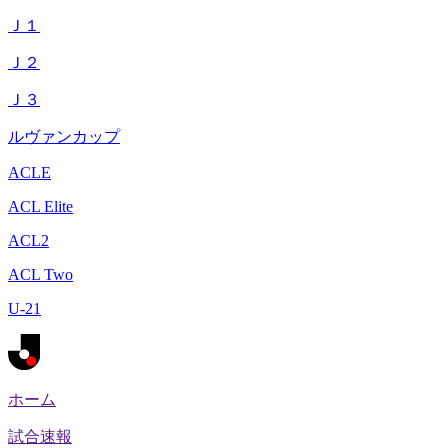
Ｊ１
Ｊ２
Ｊ３
ルヴァンカップ
ACLE
ACL Elite
ACL2
ACL Two
U-21
ホーム
試合速報