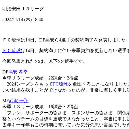
明治安田Ｊ３リーグ
2024/11/14 (木) 18:40
ＦＣ琉球は14日、DF高安ら4選手の契約満了を発表しました
ＦＣ琉球
は14日、契約満了に伴い来季契約を更新しない選手
今回発表されたのは、以下の4選手です。
DF
高安 孝幸
今季Ｊ３リーグ成績：22試合・2得点
「2024シーズンをもって
FC琉球
を退団することになりました
いい結果を残すことができなかったのが、非常に悔しく申し
MF
武沢 一翔
今季Ｊ３リーグ成績：16試合・2得点
「ファン、サポーターの皆さま、スポンサーの皆さま、関係者
格というチームの目標を達成できなかったこと、本当に申し
去年も一昨年もこの時期に聞いていた気分の悪い言葉でした