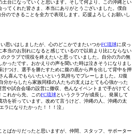
の土台になっていくと思います。そして何より、この沖縄とい
会ってくれた皆さま、本当にありがとうございました。僕自
自分のできることを全力で表現します。応援よろしくお願いし
しい思いはしましたが、心のどこかでまたいつか
FC琉球
に戻っ
に本当のお別れになると感じているので以前より比にならない
このクラブで現役を終えたいと思っていました。自分の力の無
しかったです。おかえりの声を聞いた時は泣きそうになりまし
駆けつけ、選手を勝たすために腹の底から声を出して背中を押
さん喜んでもらいたいという気持ちでプレーしました。J2復
自分からしたら家族同様の人たちの支えはとても心強かった
運営や試合会場の設営に撤収、色んなイベントまで手がけてく
！これから先、この
FC琉球
というクラブが成長し、発展して
成功を祈っています。改めて言うけど、沖縄の人、沖縄の太
エラになりたかった！！！泣」
ことばかりだったと思いますが、仲間、スタッフ、サポーター