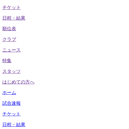
チケット
日程・結果
順位表
クラブ
ニュース
特集
スタッツ
はじめての方へ
ホーム
試合速報
チケット
日程・結果