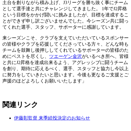
土台を創りながら積み上げ、J3リーグを勝ち抜く事にチーム
として選手達と共にチャレンジしてきました。 1年でJ2昇格
という目標をかかげ闘いに挑みましたが、目標を達成するこ
とができず申し訳ございませんでした。今シーズン共に闘っ
てくれた選手、スタッフ、サポーターに感謝しています。
来シーズンこそ、クラブを支えていただいているスポンサー
の皆様やクラブを応援してくださっている方々、どんな時も
チームを鼓舞し後押ししてくれているサポーターの皆様のた
めにベストを尽くし、
ツエーゲン金沢
がいるべき所へ、皆様
と共にJ2昇格を達成出来るよう、アグレッシブに闘うチーム
を創り、期待に応えるべく、選手、スタッフと協力し今以上
に努力をしていきたいと思います。今後も更なるご支援とご
声援のほどよろしくお願いいたします」
関連リンク
伊藤彰監督 来季続投決定のお知らせ