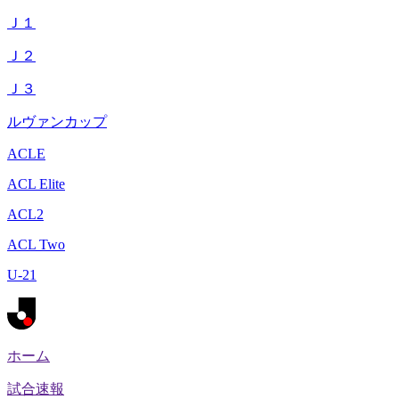
Ｊ１
Ｊ２
Ｊ３
ルヴァンカップ
ACLE
ACL Elite
ACL2
ACL Two
U-21
ホーム
試合速報