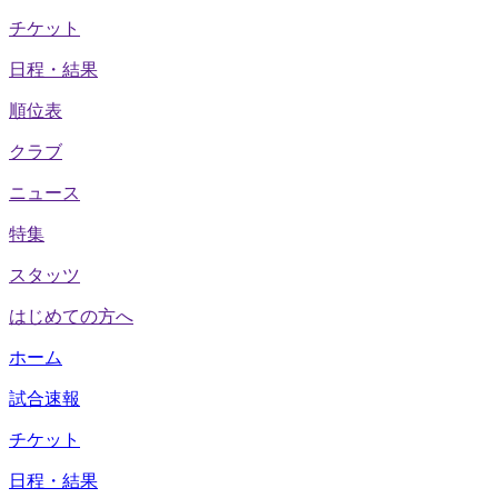
チケット
日程・結果
順位表
クラブ
ニュース
特集
スタッツ
はじめての方へ
ホーム
試合速報
チケット
日程・結果