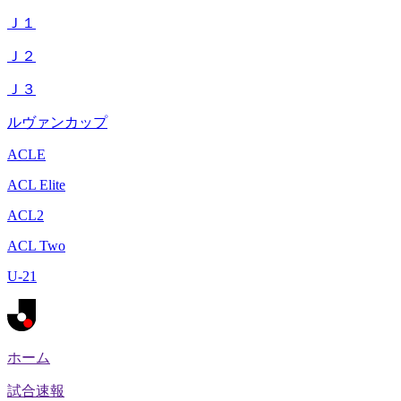
Ｊ１
Ｊ２
Ｊ３
ルヴァンカップ
ACLE
ACL Elite
ACL2
ACL Two
U-21
ホーム
試合速報