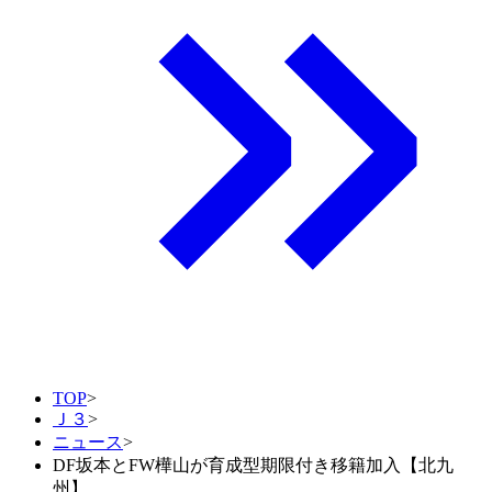
TOP
>
Ｊ３
>
ニュース
>
DF坂本とFW樺山が育成型期限付き移籍加入【北九
州】