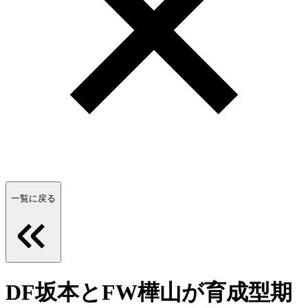
一覧に戻る
DF坂本とFW樺山が育成型期