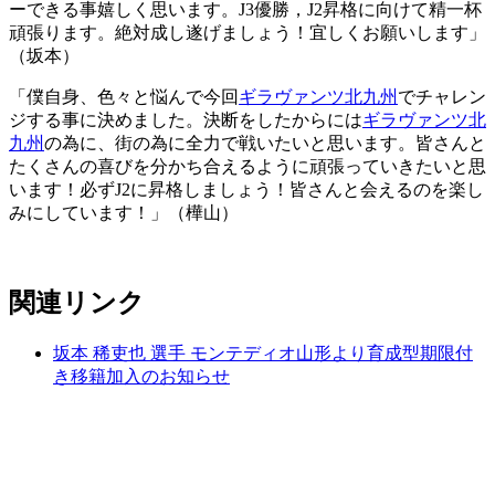
ーできる事嬉しく思います。J3優勝，J2昇格に向けて精一杯
頑張ります。絶対成し遂げましょう！宜しくお願いします」
（坂本）
「僕自身、色々と悩んで今回
ギラヴァンツ北九州
でチャレン
ジする事に決めました。決断をしたからには
ギラヴァンツ北
九州
の為に、街の為に全力で戦いたいと思います。皆さんと
たくさんの喜びを分かち合えるように頑張っていきたいと思
います！必ずJ2に昇格しましょう！皆さんと会えるのを楽し
みにしています！」（樺山）
関連リンク
坂本 稀吏也 選手 モンテディオ山形より育成型期限付
き移籍加入のお知らせ