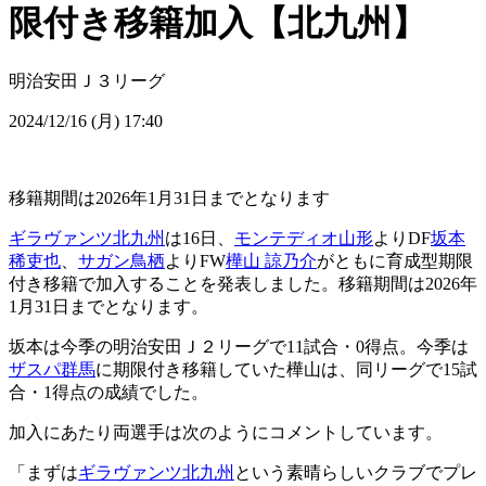
限付き移籍加入【北九州】
明治安田Ｊ３リーグ
2024/12/16 (月) 17:40
移籍期間は2026年1月31日までとなります
ギラヴァンツ北九州
は16日、
モンテディオ山形
よりDF
坂本
稀吏也
、
サガン鳥栖
よりFW
樺山 諒乃介
がともに育成型期限
付き移籍で加入することを発表しました。移籍期間は2026年
1月31日までとなります。
坂本は今季の明治安田Ｊ２リーグで11試合・0得点。今季は
ザスパ群馬
に期限付き移籍していた樺山は、同リーグで15試
合・1得点の成績でした。
加入にあたり両選手は次のようにコメントしています。
「まずは
ギラヴァンツ北九州
という素晴らしいクラブでプレ