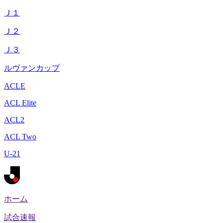
Ｊ１
Ｊ２
Ｊ３
ルヴァンカップ
ACLE
ACL Elite
ACL2
ACL Two
U-21
ホーム
試合速報