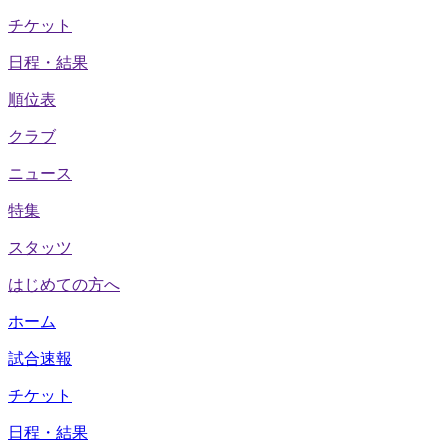
チケット
日程・結果
順位表
クラブ
ニュース
特集
スタッツ
はじめての方へ
ホーム
試合速報
チケット
日程・結果