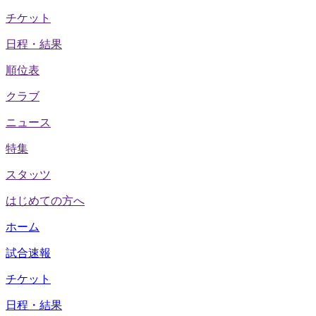
チケット
日程・結果
順位表
クラブ
ニュース
特集
スタッツ
はじめての方へ
ホーム
試合速報
チケット
日程・結果