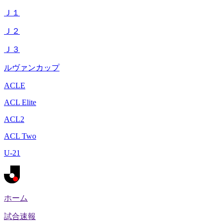
Ｊ１
Ｊ２
Ｊ３
ルヴァンカップ
ACLE
ACL Elite
ACL2
ACL Two
U-21
ホーム
試合速報