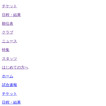
チケット
日程・結果
順位表
クラブ
ニュース
特集
スタッツ
はじめての方へ
ホーム
試合速報
チケット
日程・結果