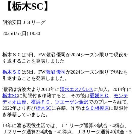
【栃木SC】
明治安田Ｊ３リーグ
2025/1/5 (日) 18:30
栃木ＳＣは5日、FW瀬沼 優司が2024シーズン限りで現役を
引退することを発表しました
栃木ＳＣ
は5日、FW
瀬沼 優司
が2024シーズン限りで現役を
引退することを発表しました。
瀬沼は筑波大より2013年に
清水エスパルス
に加入。2014年に
栃木SC
に期限付き移籍すると、その後は
愛媛ＦＣ
、
モンテ
ディオ山形
、
横浜ＦＣ
、
ツエーゲン金沢
でのプレーを経て、
2022年より再び
栃木SC
に在籍。昨季は
ＳＣ相模原
に期限付
き移籍していました。
13年に渡る現役生活では、Ｊ１リーグ通算33試合・4得点、
Ｊ２リーグ通算234試合・41得点、Ｊ３リーグ通算49試合・5