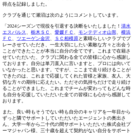
得点を記録しました。
クラブを通じて瀬沼は次のようにコメントしています。
「2024シーズンで現役を引退する決断をいたしました！
清水
エスパルス
、
栃木ＳＣ
、
愛媛ＦＣ
、
モンテディオ山形
、
横浜
ＦＣ
、
ツエーゲン金沢
、
ＳＣ相模原
と素晴らしいクラブでプ
レーさせていただき、一生大切にしたい素敵な方々と出会う
ことができたことが本当に自分の全てです。これまで在籍さ
せていただいた、クラブに関わる全ての皆様に心から感謝し
ております。自分は単刀直入に言いますと、プロには向いて
いなかったと思います。ですが、ここまで走り続けることが
できたのは、これまで応援してくれた皆様と家族、友人、大
切な方々の期待に応えたい。ただその気持ちだけで走り続け
ることができました。これまでチームが変わってもどんな時
も自分を応援していただいた全ての皆様にも心から感謝して
おります。
また、良い時もそうでない時も自分のキャリアを一年目から
ずっと隣でサポートしていただいたエージェントの奥出さ
ん、大学一年から二十代の間サポートいただいた株式会社プ
ーマジャパン様、三十歳を超えて契約がない自分をサポート