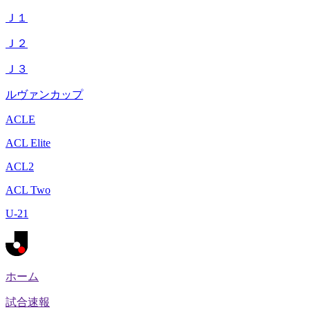
Ｊ１
Ｊ２
Ｊ３
ルヴァンカップ
ACLE
ACL Elite
ACL2
ACL Two
U-21
ホーム
試合速報