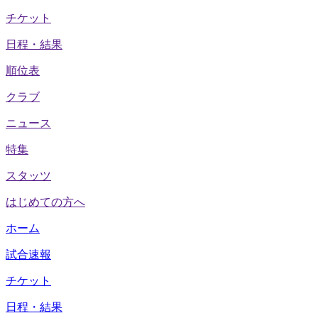
チケット
日程・結果
順位表
クラブ
ニュース
特集
スタッツ
はじめての方へ
ホーム
試合速報
チケット
日程・結果