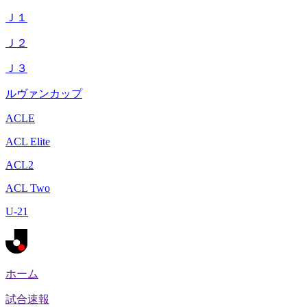
Ｊ１
Ｊ２
Ｊ３
ルヴァンカップ
ACLE
ACL Elite
ACL2
ACL Two
U-21
ホーム
試合速報