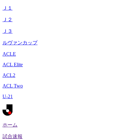
Ｊ１
Ｊ２
Ｊ３
ルヴァンカップ
ACLE
ACL Elite
ACL2
ACL Two
U-21
ホーム
試合速報