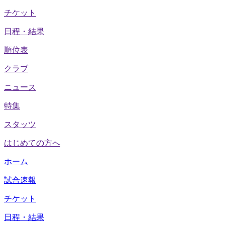
チケット
日程・結果
順位表
クラブ
ニュース
特集
スタッツ
はじめての方へ
ホーム
試合速報
チケット
日程・結果