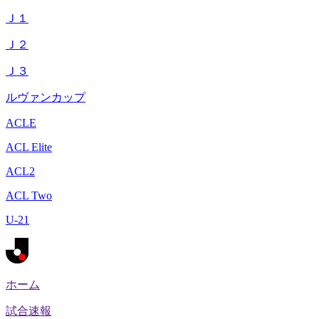
Ｊ１
Ｊ２
Ｊ３
ルヴァンカップ
ACLE
ACL Elite
ACL2
ACL Two
U-21
ホーム
試合速報