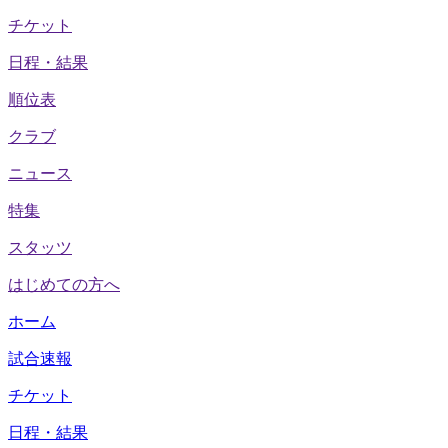
チケット
日程・結果
順位表
クラブ
ニュース
特集
スタッツ
はじめての方へ
ホーム
試合速報
チケット
日程・結果