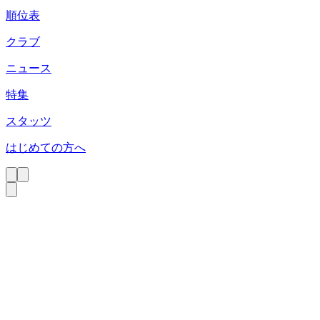
順位表
クラブ
ニュース
特集
スタッツ
はじめての方へ