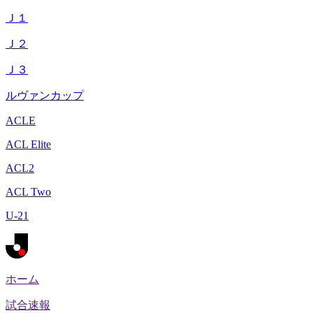
Ｊ１
Ｊ２
Ｊ３
ルヴァンカップ
ACLE
ACL Elite
ACL2
ACL Two
U-21
ホーム
試合速報