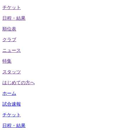
チケット
日程・結果
順位表
クラブ
ニュース
特集
スタッツ
はじめての方へ
ホーム
試合速報
チケット
日程・結果