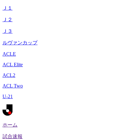
Ｊ１
Ｊ２
Ｊ３
ルヴァンカップ
ACLE
ACL Elite
ACL2
ACL Two
U-21
ホーム
試合速報