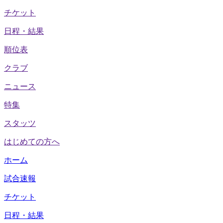
チケット
日程・結果
順位表
クラブ
ニュース
特集
スタッツ
はじめての方へ
ホーム
試合速報
チケット
日程・結果