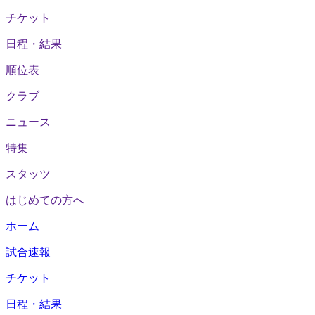
チケット
日程・結果
順位表
クラブ
ニュース
特集
スタッツ
はじめての方へ
ホーム
試合速報
チケット
日程・結果