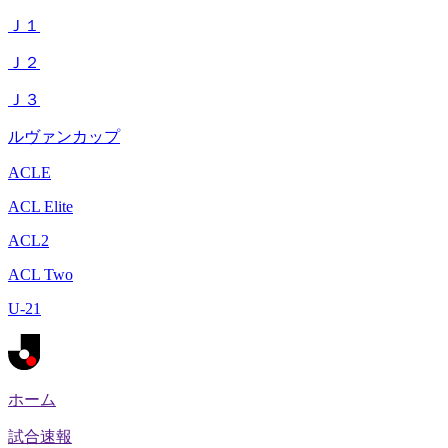
Ｊ１
Ｊ２
Ｊ３
ルヴァンカップ
ACLE
ACL Elite
ACL2
ACL Two
U-21
ホーム
試合速報